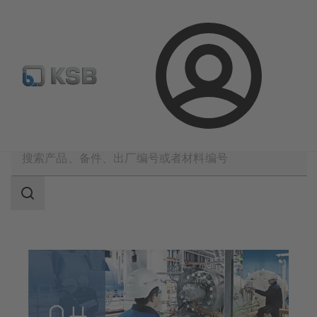
备件搜索
产品选型
登
录
凯士比技术服务
调试
搜
索
范
围
搜
索
范
围