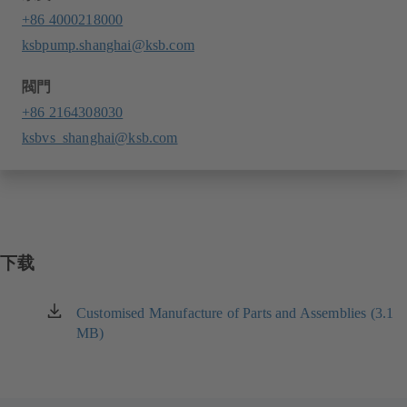
+86 4000218000
ksbpump.shanghai@ksb.com
閥門
+86 2164308030
ksbvs_shanghai@ksb.com
下载
Customised Manufacture of Parts and Assemblies (3.1
（在
MB)
新
标
签
页