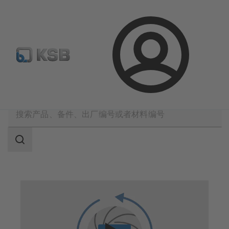
备件搜索
产品选型
登
录
凯士比技术服务
维修
工程复制
搜
索
范
围
搜
索
范
围