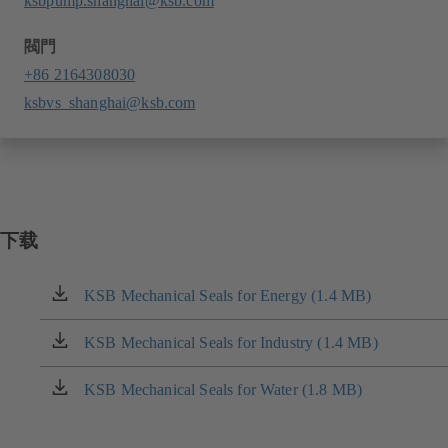
ksbpump.shanghai@ksb.com
閥門
+86 2164308030
ksbvs_shanghai@ksb.com
下载
KSB Mechanical Seals for Energy (1.4 MB)
（在
新
标
KSB Mechanical Seals for Industry (1.4 MB)
（在
签
新
页
标
KSB Mechanical Seals for Water (1.8 MB)
（在
中
签
新
打
页
标