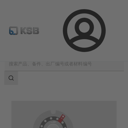
备件搜索
产品选型
登
录
凯士比产品
备件
KSB品牌机械密封
搜
索
范
围
搜
索
范
围