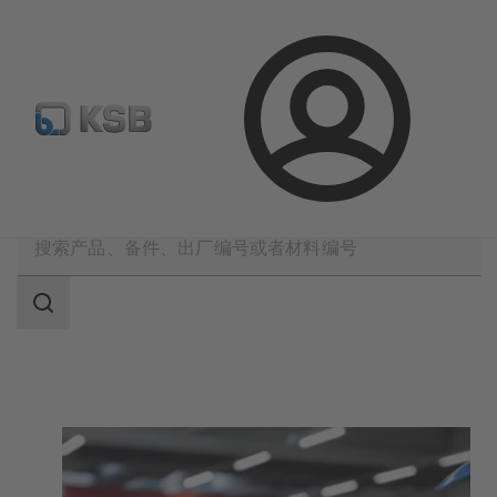
备件搜索
产品选型
登
录
凯士比产品
搜
索
范
围
搜
索
范
围