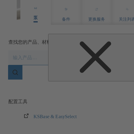
泵
备件
更换服务
关注列
查找您的产品、材料或序列号以获取信息或购买
搜
索
范
围
搜
三分钟内精准定位产品与备件。
索
范
围
配置工具
KSBase & EasySelect
（在
新
标