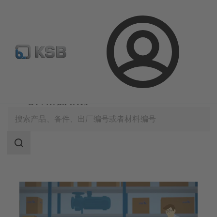
备件搜索
产品选型
登
录
软件与技术知识
MyKSB：一次登录，尽在掌握
KBS 电子商务接入方案
搜
索
范
围
搜
索
范
围