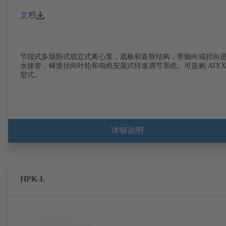
文档
节段式多级卧式或立式离心泵，底板和直联结构，带轴向或径向
水接管，铸造径向叶轮和电机安装式转速调节系统。可选购 ATE
型式。
详细说明
HPK-L