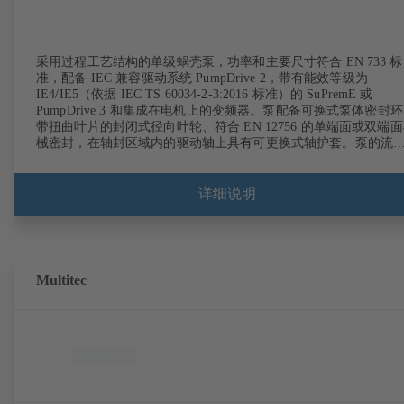
采用过程工艺结构的单级蜗壳泵，功率和主要尺寸符合 EN 733 标
准，配备 IEC 兼容驱动系统 PumpDrive 2，带有能效等级为
IE4/IE5（依据 IEC TS 60034-2-3:2016 标准）的 SuPremE 或
PumpDrive 3 和集成在电机上的变频器。泵配备可换式泵体密封
带扭曲叶片的封闭式径向叶轮、符合 EN 12756 的单端面或双端
械密封，在轴封区域内的驱动轴上具有可更换式轴护套。泵的流
型构造使得不必将泵壳与管道分离，就可以拆卸联轴器、轴承托
和叶轮。固定点符合 IEC 60072 标准，外壳尺寸符合 DIN V 4267
(07-2011) 标准。可选购 ATEX 型式。远超 ErP 准则的效率要求。
详细说明
Multitec