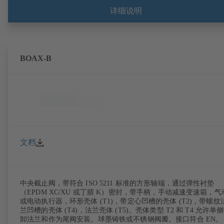
详细说明
BOAX-B
文档
中央截止阀，带符合 ISO 5211 标准的方形轴端，通过弹性衬垫
（EPDM XC/XU 或丁腈 K）密封，带手柄，手动减速变速箱，气
或电动执行器，环形壳体 (T1)，带定心凹槽的壳体 (T2)，带螺纹
兰凹槽的壳体 (T4)，法兰壳体 (T5)。壳体类型 T2 和 T4 允许单
卸法兰和作为尾阀安装。球墨铸铁或不锈钢阀瓣。接口符合 EN。