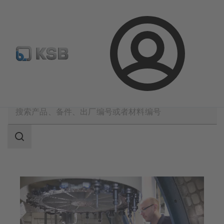
备件搜索
产品选型
登
录
应用
工业技术
机械制造
搜
索
范
围
搜
索
范
围