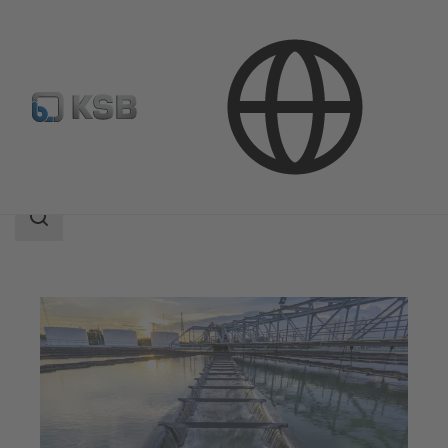
應用範圍
污廢水工程
搜
索
范
围
搜
索
范
围