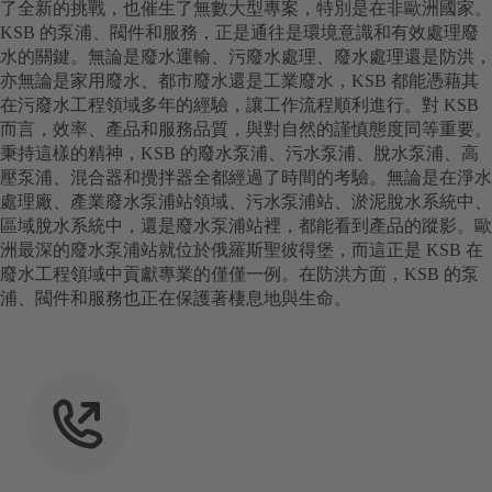
了全新的挑戰，也催生了無數大型專案，特別是在非歐洲國家。
KSB 的泵浦、閥件和服務，正是通往是環境意識和有效處理廢
水的關鍵。無論是廢水運輸、污廢水處理、廢水處理還是防洪，
亦無論是家用廢水、都市廢水還是工業廢水，KSB 都能憑藉其
在污廢水工程領域多年的經驗，讓工作流程順利進行。對 KSB
而言，效率、產品和服務品質，與對自然的謹慎態度同等重要。
秉持這樣的精神，KSB 的廢水泵浦、污水泵浦、脫水泵浦、高
壓泵浦、混合器和攪拌器全都經過了時間的考驗。無論是在淨水
處理廠、產業廢水泵浦站領域、污水泵浦站、淤泥脫水系統中、
區域脫水系統中，還是廢水泵浦站裡，都能看到產品的蹤影。歐
洲最深的廢水泵浦站就位於俄羅斯聖彼得堡，而這正是 KSB 在
廢水工程領域中貢獻專業的僅僅一例。在防洪方面，KSB 的泵
浦、閥件和服務也正在保護著棲息地與生命。