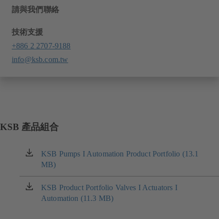
請與我們聯絡
技術支援
+886 2 2707-9188
info@ksb.com.tw
KSB 產品組合
KSB Pumps I Automation Product Portfolio (13.1
（在
MB)
新
标
签
KSB Product Portfolio Valves I Actuators I
（在
页
Automation (11.3 MB)
新
中
标
打