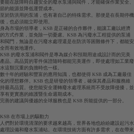
要能在故障時自趨安全的廢水泵浦與閥件，才能確保作業安全、
節約能源並降低運營成本。
至於防洪用的泵浦，也有著自己的特殊需求。那便是在長期停機
後，也必須能立即使用。
身為市場的領導者，KSB 是正確的合作夥伴，能讓工廠以經濟
的方式作業，並免除一切憂慮。KSB 為污廢水工程提供的泵浦
和閥門，無論是在污廢水處理還是在防洪等困難條件下，都能安
全而有效地運作。
KSB 的廢水泵浦和閥件是專為媒介和預期用途成設計而的完美
產品。高品質的零件保證隨時都能完美運作，即使處理如工業廢
水這類沉重的負擔時也一樣。
數十年的經驗和豐富的應用知識，也都使得 KSB 成為工廠最佳
化的理想夥伴。KSB 也是研發的領導者，確保其產品和服務維
持最高品質。使您能安全運轉廢水處理系統而不受故障侵擾，並
享有更實惠的維護暨生命週期成本。
完善的建議與優越的全球服務也是 KSB 所能提供的一部分。
KSB 在市場上的驅動力
人們對於環境清潔的要求越來越高，世界各地也紛紛建設起污水
處理設備和廢水泵浦站。在環境技術方面有許多需求，在在帶來