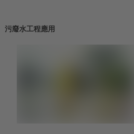
签
开）
页
中
打
开）
污廢水工程應用