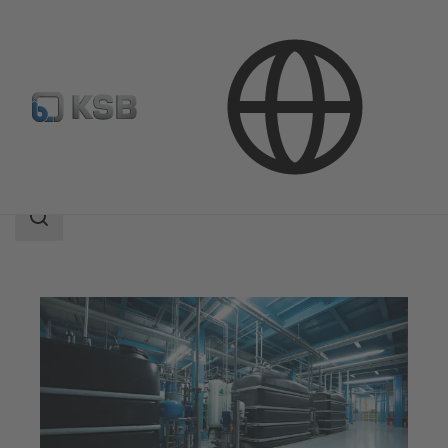
應用範圍
工業工程
工業用水處理
搜
索
范
围
搜
索
范
围