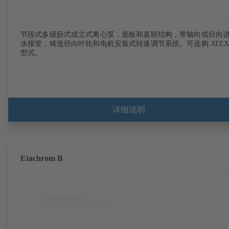
节段式多级卧式或立式离心泵，底板和直联结构，带轴向或径向
水接管，铸造径向叶轮和电机安装式转速调节系统。可选购 ATE
型式。
详细说明
Etachrom B