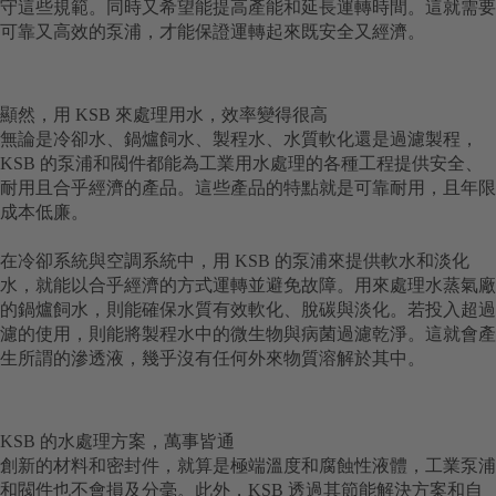
守這些規範。同時又希望能提高產能和延長運轉時間。這就需要
可靠又高效的泵浦，才能保證運轉起來既安全又經濟。
顯然，用 KSB 來處理用水，效率變得很高
無論是冷卻水、鍋爐飼水、製程水、水質軟化還是過濾製程，
KSB 的泵浦和閥件都能為工業用水處理的各種工程提供安全、
耐用且合乎經濟的產品。這些產品的特點就是可靠耐用，且年限
成本低廉。
在冷卻系統與空調系統中，用 KSB 的泵浦來提供軟水和淡化
水，就能以合乎經濟的方式運轉並避免故障。用來處理水蒸氣廠
的鍋爐飼水，則能確保水質有效軟化、脫碳與淡化。若投入超過
濾的使用，則能將製程水中的微生物與病菌過濾乾淨。這就會產
生所謂的滲透液，幾乎沒有任何外來物質溶解於其中。
KSB 的水處理方案，萬事皆通
創新的材料和密封件，就算是極端溫度和腐蝕性液體，工業泵浦
和閥件也不會損及分毫。此外，KSB 透過其節能解決方案和自