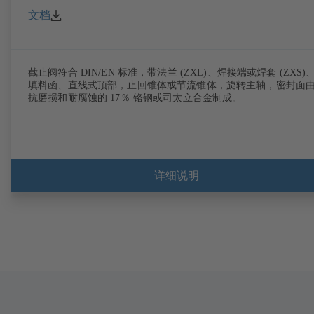
文档
截止阀符合 DIN/EN 标准，带法兰 (ZXL)、焊接端或焊套 (ZXS)
填料函、直线式顶部，止回锥体或节流锥体，旋转主轴，密封面
抗磨损和耐腐蚀的 17％ 铬钢或司太立合金制成。
详细说明