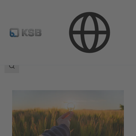
應用範圍
能源工程
再生能源
搜
索
范
围
搜
索
范
围