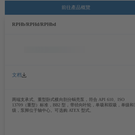
前往產品概覽
RPHb/RPHd/RPHbd
文档
两端支承式、重型卧式横向剖分蜗壳泵，符合 API 610、ISO
13709（重型）标准，BB2 型，带径向叶轮，单吸和双吸，单级和
级，泵脚位于轴中心。可选购 ATEX 型式。