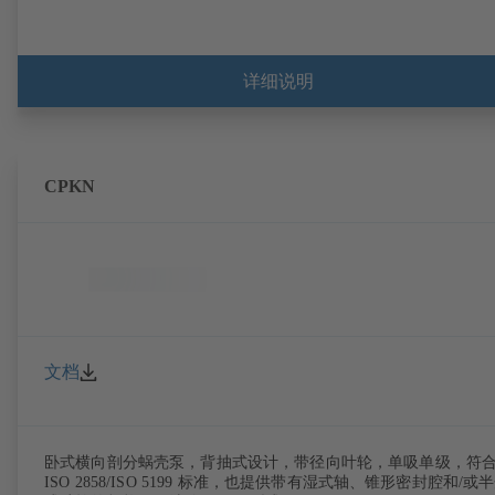
详细说明
CPKN
文档
卧式横向剖分蜗壳泵，背抽式设计，带径向叶轮，单吸单级，符
ISO 2858/ISO 5199 标准，也提供带有湿式轴、锥形密封腔和/或