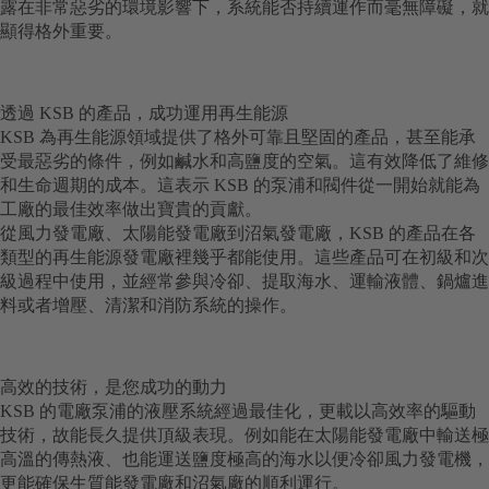
露在非常惡劣的環境影響下，系統能否持續運作而毫無障礙，就
顯得格外重要。
透過 KSB 的產品，成功運用再生能源
KSB 為再生能源領域提供了格外可靠且堅固的產品，甚至能承
受最惡劣的條件，例如鹹水和高鹽度的空氣。這有效降低了維修
和生命週期的成本。這表示 KSB 的泵浦和閥件從一開始就能為
工廠的最佳效率做出寶貴的貢獻。
從風力發電廠、太陽能發電廠到沼氣發電廠，KSB 的產品在各
類型的再生能源發電廠裡幾乎都能使用。這些產品可在初級和次
級過程中使用，並經常參與冷卻、提取海水、運輸液體、鍋爐進
料或者增壓、清潔和消防系統的操作。
高效的技術，是您成功的動力
KSB 的電廠泵浦的液壓系統經過最佳化，更載以高效率的驅動
技術，故能長久提供頂級表現。例如能在太陽能發電廠中輸送極
高溫的傳熱液、也能運送鹽度極高的海水以便冷卻風力發電機，
更能確保生質能發電廠和沼氣廠的順利運行。