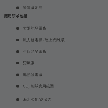
發電廠泵浦
應用領域包括
太陽能發電廠
風力發電機 (陸上或離岸)
生質能發電廠
沼氣廠
地熱發電廠
CO
相關應用範圍
2
海水淡化/逆滲透