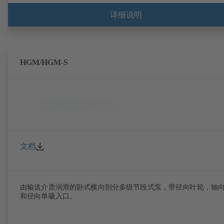
详细说明
HGM/HGM-S
文档
由输送介质润滑的卧式横向剖分多级节段式泵，带径向叶轮，轴
和径向单吸入口。