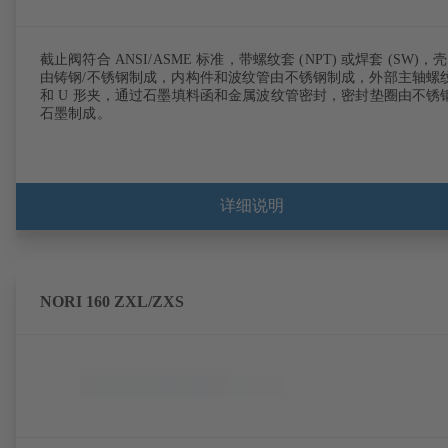
截止阀符合 ANSI/ASME 标准，带螺纹套 (NPT) 或焊套 (SW)，
由铸钢/不锈钢制成，内构件和波纹管由不锈钢制成，外部主轴螺
和 U 形夹，通过石墨填料函和金属波纹管密封，密封垫圈由不锈钢
石墨制成。
详细说明
NORI 160 ZXL/ZXS