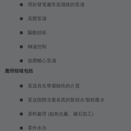
用於發電廠常規迴路的泵浦
高壓泵浦
驅動技術
轉速控制
低壓離心泵浦
應用領域包括
泵送具化學腐蝕性的介質
泵送固體含量各異的製程水/製程廢水
原料處理 (如焦化廠、礦石加工)
零件水冷