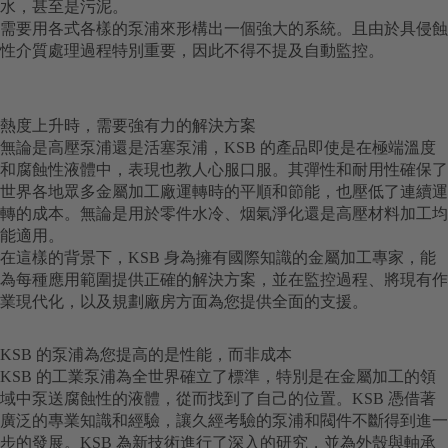
水，甚至是污泥。
需要用各式各樣的泵浦來形構出一個強大的系統。且由於具侵蝕
性介質處理過程特別重要，因此不得不提及自動監控。
熱度上升時，需要強有力的解決方案
無論是高壓泵浦還是活塞泵浦，KSB 的產品即使是在極端溫度
和腐蝕性液體中，表現也教人心服口服。其彈性和耐用性確保了
世界各地眾多金屬加工廠運轉時的平順和節能，也壓低了連續運
轉的成本。無論是用於零件水冷、烟氣淨化還是高壓材料加工均
能適用。
在這樣的背景下，KSB 身為擁有國際知識的金屬加工專家，能
為每種應用範圍提供正確的解決方案，並在監控過程、將現有作
業現代化，以及規劃廠房方面為您提供全面的支援。
KSB 的泵浦為您提高的是性能，而非成本
KSB 的工業泵浦為全世界確立了標準，特別是在金屬加工的領
域中泵送腐蝕性的液體，從而找到了自己的位置。KSB 憑借著
廣泛的專業知識和經驗，讓久經考驗的泵浦和閥件不斷得到進一
步的發展。KSB 為新技術進行了深入的研究，並為外殼與軸承