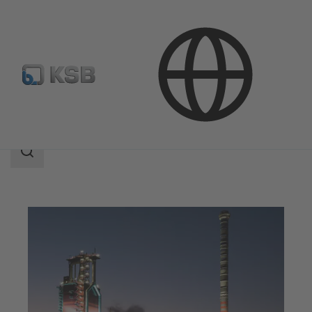
應用範圍
工業工程
金屬加工
搜
索
范
围
搜
索
范
围