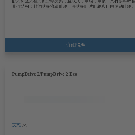
卧式和立式径向剖分蜗壳泵，直联式，单级，单吸，具有多种叶
几何结构：封闭式多流道叶轮、开式多叶片叶轮和自由运动叶轮
详细说明
PumpDrive 2/PumpDrive 2 Eco
文档