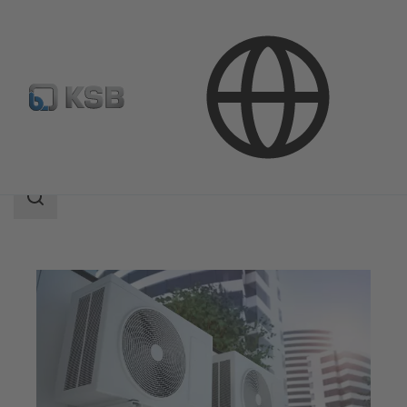
應用範圍
樓宇工程
供暖和製冷供應
搜
索
范
围
搜
索
范
围