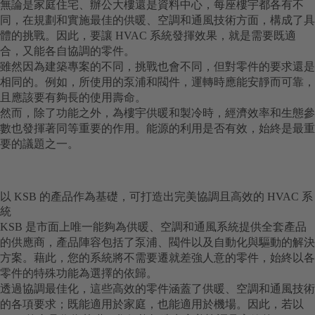
無論是家庭住宅、辦公大樓還是資料中心，每座樓宇都各有不
同，在規劃和實施最佳的供暖、空調和通風技術方面，構成了具
體的挑戰。因此，要讓 HVAC 系統發揮效果，就是需要既適
合，又能各自協調的零件。
雖然因為建築專案的不同，挑戰也會不同，但對零件的要求還是
相同的。例如，所使用的泵浦和閥件，運轉時應能安靜而可靠，
且應該要有夠長的使用壽命。
然而，除了功能之外，為樓宇供暖和製冷時，經濟效率和生態參
數也發揮著同等重要的作用。能源的利用是否有效，始終是最重
要的議題之一。
以 KSB 的產品作為基礎，可打造出完美協調且高效的 HVAC 系
統
KSB 是市面上唯一能夠為供暖、空調和通風系統提供全套產品
的供應商，產品陣容包括了泵浦、閥件以及自動化與驅動的解決
方案。藉此，您的系統將不需要遷就差強人意的零件，始終以各
零件的特殊功能為選擇的依歸。
透過協調最佳化，這些高效的零件涵蓋了供暖、空調和通風技術
的各項要求；既能適用於家庭，也能適用於機場。因此，若以