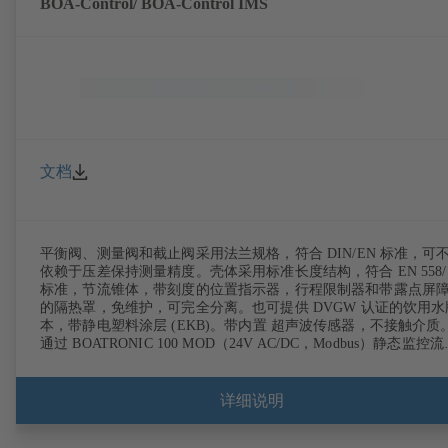
BOA-Control/ BOA‑Control IMS
文档
平衡阀、测量阀和截止阀采用法兰规格，符合 DIN/EN 标准，可
依赖于压差保持测量精度。壳体采用标准长度结构，符合 EN 558/
标准，节流锥体，带刻度的位置指示器，行程限制器和带露点屏
的隔热罩，免维护，可完全分离。也可提供 DVGW 认证的饮用水
本，带静电塑料涂层 (EKB)。带内置 超声波传感器，不接触介质。
通过 BOATRONIC 100 MOD（24V AC/DC，Modbus）静态监控
方向、流量和温度且可选 检测始流温度和回流温度以及效率和热
量。通过测量计算机 BOATRONIC 100（蓄电池）移动式测量流动方
向、流量和温度。
详细说明