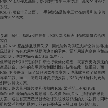
KSB 的產品作為基礎，您便能打造出完美協調且高效的 HVAC
系統。
KSB 的服務十分全面，一手包辦滿足樓宇工程在供暖和製冷供
應方面的需求。
泵浦、閥件、驅動和自動化，KSB 為各種應用領域提供適合的
零件
由於 KSB 產品涉獵既廣又深，因此能夠為供暖技術/空調技術/通
風技術的所有應用領域提供適合的零件。暨可用於家庭住宅和高
層建築，也能照顧火車站和計算中心。
但若是要針對特定的條件來進行最佳化適應，就需要更為廣泛的
產品組合。多年的市場經驗和開創性的技術在此一樣重要。而
KSB 兩者兼備；除了參與過眾多專案外，也藉此累積了堅實的
專業知識。而且，透過對研發持續投資，KSB 始終能找到更為
創新的解決方案。
例如，為大量用於製冷和供熱的 KSB 泵浦配上有如 KSB
SuPremE 這類的高效驅動器，以及像 PumpDrive 那樣的自動化
方案。這些智慧型產品就會確保系統以最節能的方式執行，同時
監控泵浦的執行狀態，並在必要時及時發出服務措施訊號。