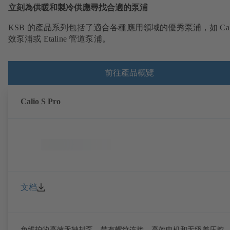
立刻為供暖和製冷供應尋找合適的泵浦
KSB 的產品系列包括了適合各種應用領域的優秀泵浦，如 Cali
效泵浦或 Etaline 管道泵浦。
前往產品概覽
Calio S Pro
文档
免维护的高效无轴封泵，带有螺纹连接、高效电机和无级差压控