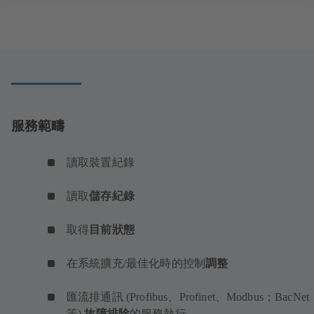
服務範疇
讀取裝置紀錄
讀取
儲存紀錄
取得
目前狀態
在系統擴充/最佳化時的控制
調整
匯流排通訊 (Profibus、Profinet、Modbus；BacNet
等)
故障排除
的服務執行