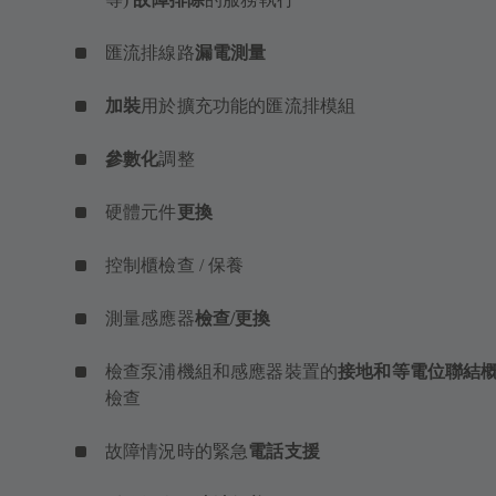
匯流排線路
漏電測量
加裝
用於擴充功能的匯流排模組
參數化
調整
硬體元件
更換
控制櫃檢查 / 保養
測量感應器
檢查/更換
檢查泵浦機組和感應器裝置的
接地和等電位聯結
檢查
故障情況時的緊急
電話支援