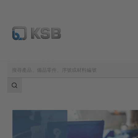
技術服務
諮詢與分析
搜
索
范
围
搜
索
范
围