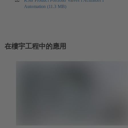
KSB Product Portfolio Valves I Actuators I
（在
页
Automation (11.3 MB)
新
中
标
打
签
开）
页
中
打
开）
在樓宇工程中的應用