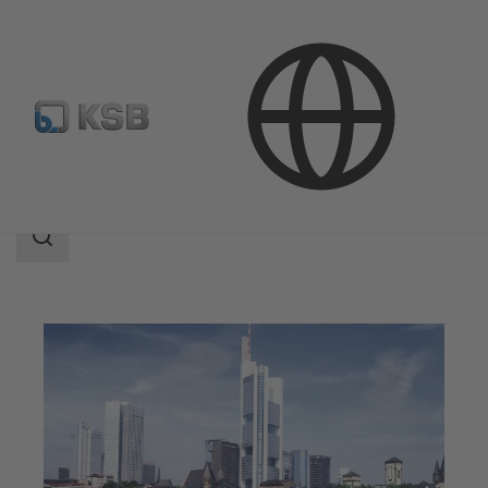
應用範圍
樓宇工程
搜
索
范
围
搜
索
范
围