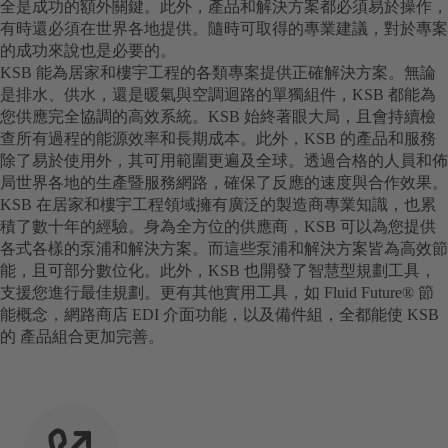
全是成功的額外關鍵。此外，產品和解決方案都必須易於操作，
有時還必須在世界各地提供。隨時可取得的專業建議，對於專案
的成功來說也是必要的。
KSB 能為居家和樓宇工程的各類專案提供正確解決方案。無論
是排水、供水，還是暖氣與空調迴路的單獨組件，KSB 都能為
您供應完全協調的高效系統。KSB 始終著眼大局，且會持續檢
查所有過程的能源效率和長期成本。此外，KSB 的產品和服務
除了易於使用外，其可用範圍更遍及全球。透過合格的人員和佈
局世界各地的生產暨服務網路，確保了反應的速度與合作效果。
KSB 在居家和樓宇工程領域擁有廣泛的製造商專業知識，也累
積了數十年的經驗。身為全方位的供應商，KSB 可以為您提供
各式各樣的泵浦和解決方案。而這些泵浦和解決方案皆為高效節
能，且可部分數位化。此外，KSB 也開發了智慧型規劃工具，
支援您進行最佳規劃。更有其他實用工具，如 Fluid Future® 節
能概念，網路商店 EDI 介面功能，以及備件組，全都能使 KSB
的 產品組合更加完善。