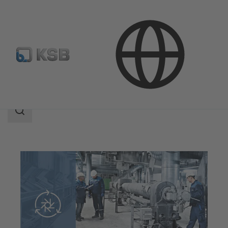
技術服務
運轉
搜
索
范
围
搜
索
范
围