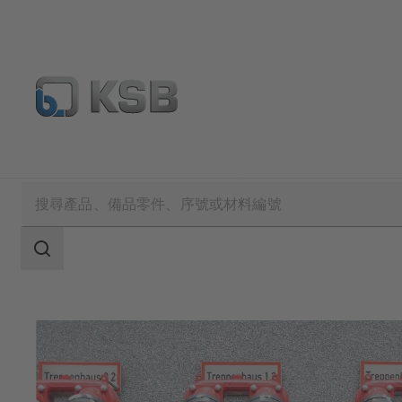
應用範圍
樓宇工程
消防
搜
索
范
围
搜
索
范
围