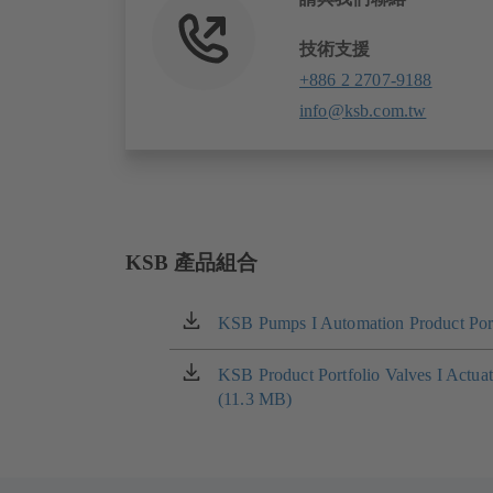
技術支援
+886 2 2707-9188
info@ksb.com.tw
KSB 產品組合
KSB Pumps I Automation Product Port
（在
新
标
KSB Product Portfolio Valves I Actua
（在
签
(11.3 MB)
新
页
标
中
签
打
页
开）