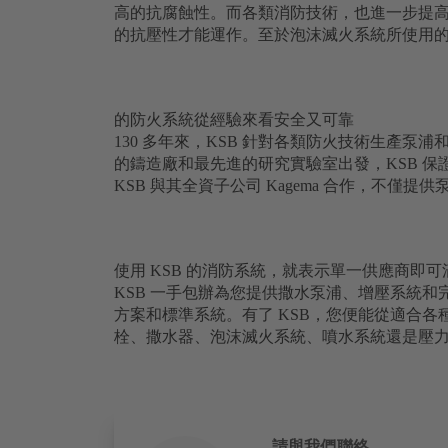
高的抗腐蝕性。而各類消防技術，也進一步提
的抗壓性才能運作。至於泡沫滅火系統所使用
的防火系統從經驗來看安全又可靠
130 多年來，KSB 針對各類防火技術生產
的鑄造廠和最先進的研究實驗室出發，KSB 
KSB 與其全資子公司 Kagema 合作，不
使用 KSB 的消防系統，就表示單一供應商
KSB 一手包辦為您提供撒水泵浦、增壓系統和
方案和標準系統。有了 KSB，您便能從適合
栓、撒水器、泡沫滅火系統、噴水系統還是壓
請與我們聯絡