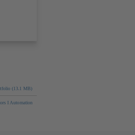
folio (13.1 MB)
tors I Automation