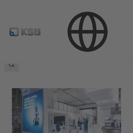
公司
活動
搜
索
范
围
搜
索
范
围