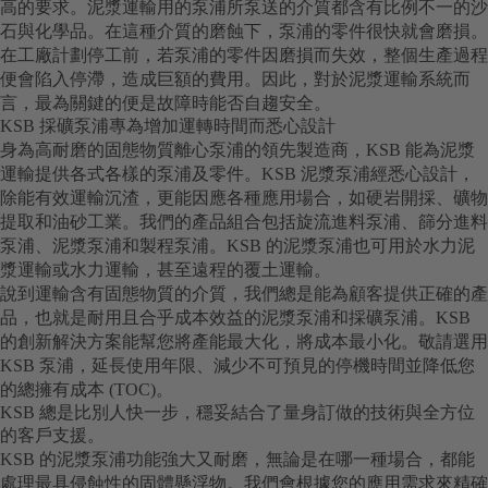
高的要求。泥漿運輸用的泵浦所泵送的介質都含有比例不一的沙
石與化學品。在這種介質的磨蝕下，泵浦的零件很快就會磨損。
在工廠計劃停工前，若泵浦的零件因磨損而失效，整個生產過程
便會陷入停滯，造成巨額的費用。因此，對於泥漿運輸系統而
言，最為關鍵的便是故障時能否自趨安全。
KSB 採礦泵浦專為增加運轉時間而悉心設計
身為高耐磨的固態物質離心泵浦的領先製造商，KSB 能為泥漿
運輸提供各式各樣的泵浦及零件。KSB 泥漿泵浦經悉心設計，
除能有效運輸沉渣，更能因應各種應用場合，如硬岩開採、礦物
提取和油砂工業。我們的產品組合包括旋流進料泵浦、篩分進料
泵浦、泥漿泵浦和製程泵浦。KSB 的泥漿泵浦也可用於水力泥
漿運輸或水力運輸，甚至遠程的覆土運輸。
說到運輸含有固態物質的介質，我們總是能為顧客提供正確的產
品，也就是耐用且合乎成本效益的泥漿泵浦和採礦泵浦。KSB
的創新解決方案能幫您將產能最大化，將成本最小化。敬請選用
KSB 泵浦，延長使用年限、減少不可預見的停機時間並降低您
的總擁有成本 (TOC)。
KSB 總是比別人快一步，穩妥結合了量身訂做的技術與全方位
的客戶支援。
KSB 的泥漿泵浦功能強大又耐磨，無論是在哪一種場合，都能
處理最具侵蝕性的固體懸浮物。我們會根據您的應用需求來精確