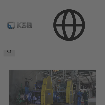
應用範圍
礦業
泥漿運輸
搜
索
范
围
搜
索
范
围