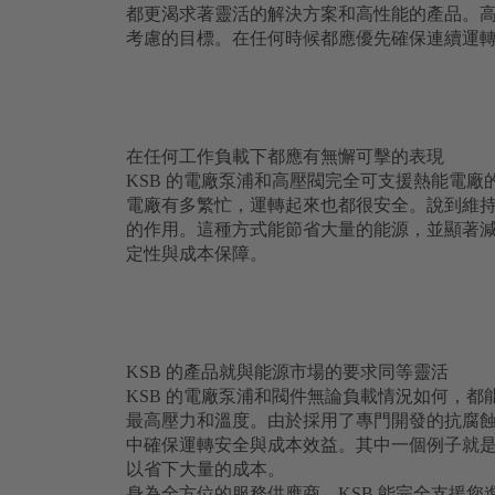
都更渴求著靈活的解決方案和高性能的產品。
考慮的目標。在任何時候都應優先確保連續運
在任何工作負載下都應有無懈可擊的表現
KSB 的電廠泵浦和高壓閥完全可支援熱能電
電廠有多繁忙，運轉起來也都很安全。說到維持
的作用。這種方式能節省大量的能源，並顯著減
定性與成本保障。
KSB 的產品就與能源市場的要求同等靈活
KSB 的電廠泵浦和閥件無論負載情況如何，
最高壓力和溫度。由於採用了專門開發的抗腐蝕
中確保運轉安全與成本效益。其中一個例子就是由 K
以省下大量的成本。
身為全方位的服務供應商，KSB 能完全支援