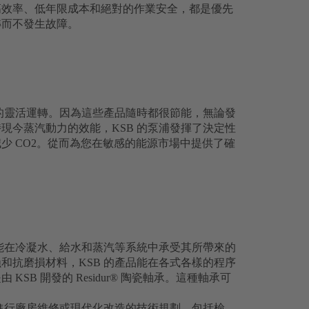
高效率、低年限成本和絕對的作業安全，都是優先
轉而不發生故障。
廠的靈活運轉。因為這些產品隨時都很節能，無論發
現今蒸汽動力的效能，KSB 的泵浦發揮了決定性
少 CO2。從而為您在敏感的能源市場中提供了確
都能在冷凝水、給水和蒸汽等系統中承受其所帶來的
和抗磨損材料，KSB 的產品能在各式各樣的程序
SB 開發的 Residur® 陶瓷軸承。這種軸承可
您進行廠房維修或現代化改造的技術規劃，包括檢