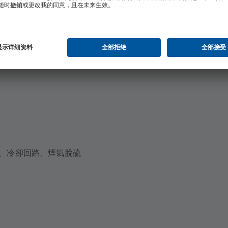
環、冷卻回路、煙氣脫硫