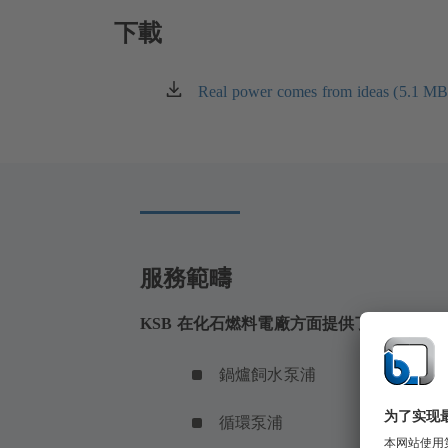
下載
Real power comes from ideas (5.1 MB
（在
新
标
签
页
中
打
开）
服務範疇
KSB 在化石燃料電廠方面提供了一系列的
鍋爐飼水泵浦
循環泵浦