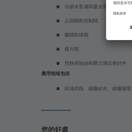
冷卻水泵浦和凝水泵浦
止回閥和控制閥
蝶閥和球閥
膜片閥
預熱保險絲和壓力測試密封件
應用領域包括
區域供熱、鍋爐給水、鍋爐循
您的好處