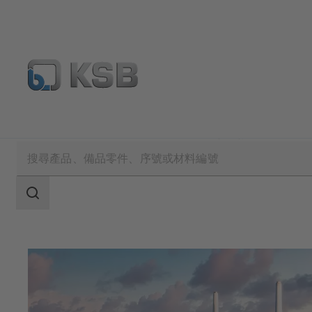
應用範圍
能源工程
石化燃料電廠
搜
索
范
围
搜
索
范
围