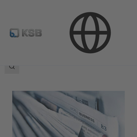
公司
媒體中心
搜
索
范
围
搜
索
范
围