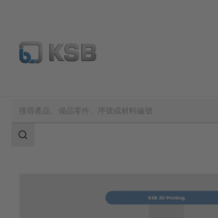
技術服務
維修
搜
索
范
围
搜
索
范
围