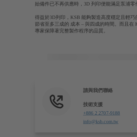
始備件已不再供應時，3D 列印便能滿足泵浦零
得益於3D列印，KSB 能夠製造高度穩定且輕
節省至多三成的 成本 – 與四成的時間。而且在
專家保障著完整製作程序的品質。
請與我們聯絡
技術支援
+886 2 2707-9188
info@ksb.com.tw