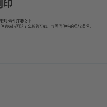
列印
運用到 備件採購之中
為備件的採購開闢了全新的可能。急需備件時的理想選擇。