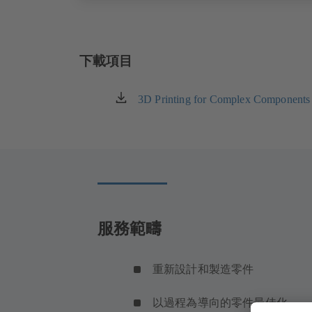
下載項目
3D Printing for Complex Components
（在
新
标
签
页
中
打
开）
服務範疇
重新設計和製造零件
以過程為導向的零件最佳化