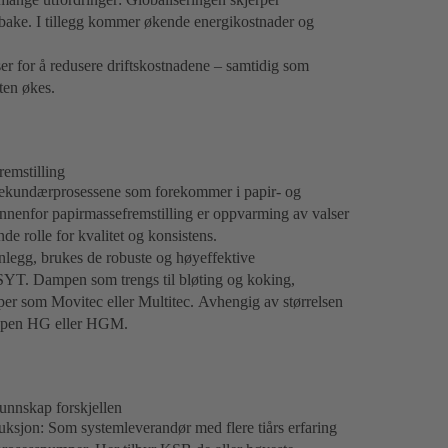
ilbake. I tillegg kommer økende energikostnader og
ser for å redusere driftskostnadene – samtidig som
eten økes.
emstilling
 sekundærprosessene som forekommer i papir- og
innenfor papirmassefremstilling er oppvarming av valser
de rolle for kvalitet og konsistens.
legg, brukes de robuste og høyeffektive
SYT. Dampen som trengs til bløting og koking,
er som Movitec eller Multitec. Avhengig av størrelsen
typen HG eller HGM.
kunnskap forskjellen
duksjon: Som systemleverandør med flere tiårs erfaring