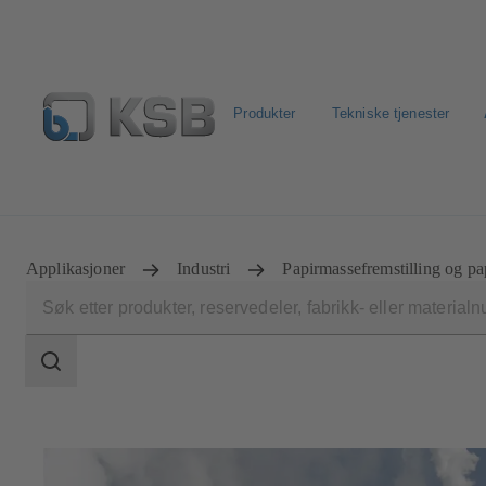
Produkter
Tekniske tjenester
Produktsøk
Retur & reklamasjon
Konfigurer produkt
Applikasjoner
Industri
Papirmassefremstilling og p
Søkeområde
Søkeområde