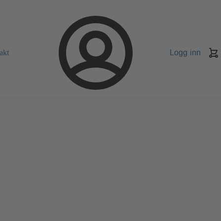
akt
Logg inn