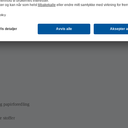
r
g papirforedling
 stoffer