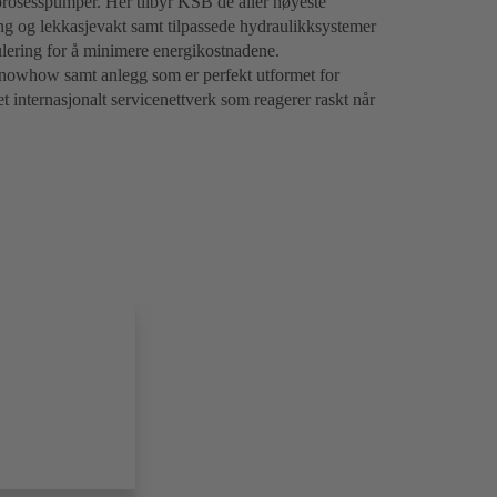
 prosesspumper. Her tilbyr KSB de aller høyeste
ng og lekkasjevakt samt tilpassede hydraulikksystemer
gulering for å minimere energikostnadene.
nowhow samt anlegg som er perfekt utformet for
 internasjonalt servicenettverk som reagerer raskt når