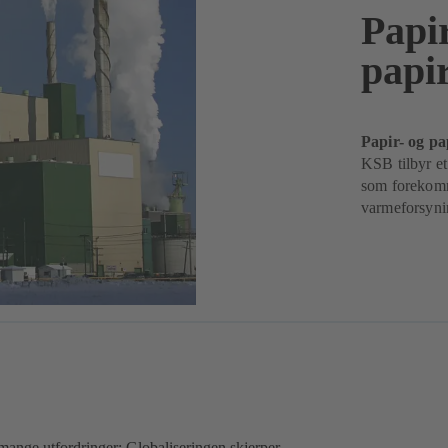
Papi
papi
Papir- og pa
KSB tilbyr e
som forekomm
varmeforsyni
 mange utfordringer: Globaliseringen skjerper