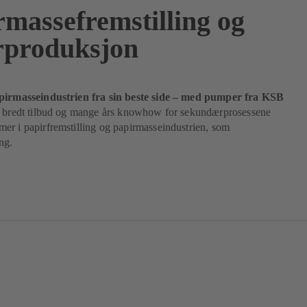
rmassefremstilling og
rproduksjon
pirmasseindustrien fra sin beste side – med pumper fra KSB
t bredt tilbud og mange års knowhow for sekundærprosessene
er i papirfremstilling og papirmasseindustrien, som
ng.