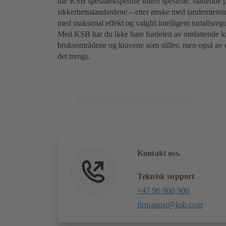
har KSB spesialekspertise innen spesielle, støttende
sikkerhetsstandardene – etter ønske med tandemtetni
med maksimal effekt og valgfri intelligent turtallsre
Med KSB har du ikke bare fordelen av omfattende k
bruksområdene og kravene som stilles, men også av et
det trengs.
Kontakt oss.
Teknisk support
+47 96 900 900
firmapost@ksb.com