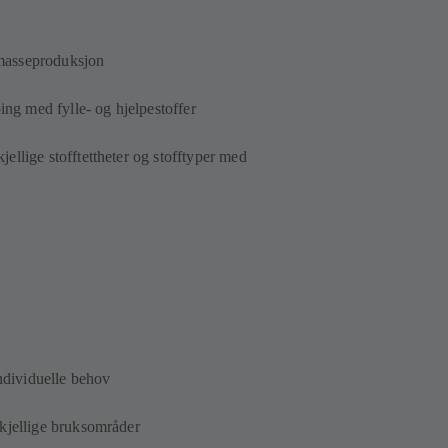
irmasseproduksjon
ing med fylle- og hjelpestoffer
llige stofftettheter og stofftyper med
individuelle behov
kjellige bruksområder