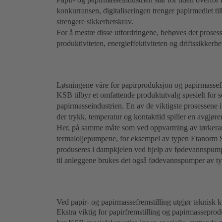
konkurransen, digitaliseringen trenger papirmediet t
strengere sikkerhetskrav.
For å mestre disse utfordringene, behøves det proses
produktiviteten, energieffektiviteten og driftssikkerh
Løsningene våre for papirproduksjon og papirmassefr
KSB tilbyr et omfattende produktutvalg spesielt for
papirmasseindustrien. En av de viktigste prosessene 
der trykk, temperatur og kontakttid spiller en avgjøren
Her, på samme måte som ved oppvarming av tørkeran
termaloljepumpene, for eksempel av typen Etanorm 
produseres i dampkjelen ved hjelp av fødevannspump
til anleggene brukes det også fødevannspumper av 
Ved papir- og papirmassefremstilling utgjør teknisk 
Ekstra viktig for papirfremstilling og papirmassepro