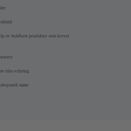
der
uddstid
elp av holdbare produkter som krever
motorer
re tiårs erfaring
fesjonell støtte