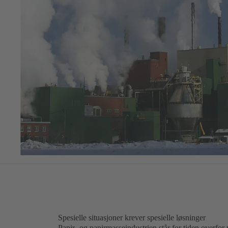
Spesielle situasjoner krever spesielle løsninger
Papir- og papirmasseindustrien står for tiden overfor