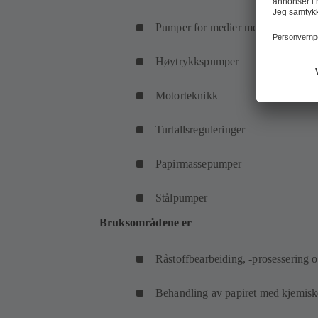
Pumper for medier med faste stoffe
Høytrykkspumper
Motorteknikk
Turtallsreguleringer
Papirmassepumper
Stålpumper
Bruksområdene er
Råstoffbearbeiding, -prosessering o
Behandling av papiret med kjemiske