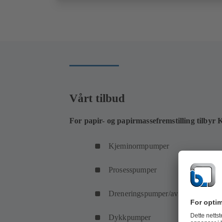
Vårt tilbud
For papir- og papirmassefremstilling tilbyr 
Kjeminormpumper
Prosesspumper
Dreneringspumper/avløpspumper
Dykkpumper