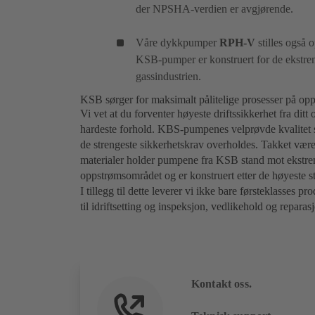
der NPSHA-verdien er avgjørende.
Våre dykkpumper
RPH-V
stilles også 
KSB-pumper er konstruert for de ekstre
gassindustrien.
KSB sørger for maksimalt pålitelige prosesser på o
Vi vet at du forventer høyeste driftssikkerhet fra dit
hardeste forhold. KBS-pumpenes velprøvde kvalitet sør
de strengeste sikkerhetskrav overholdes. Takket være
materialer holder pumpene fra KSB stand mot ekstrem
oppstrømsområdet og er konstruert etter de høyeste 
I tillegg til dette leverer vi ikke bare førsteklasses 
til idriftsetting og inspeksjon, vedlikehold og reparas
Kontakt oss.