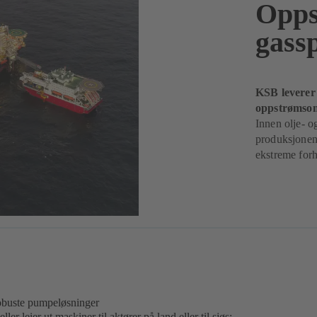
Opps
gass
KSB leverer 
oppstrømso
Innen olje- o
produksjonen.
ekstreme forh
obuste pumpeløsninger
er leier ut maskiner til aktører på land eller til sjøs: