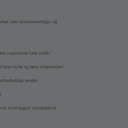
behør samt instrumenterings- og
d suspenderte faste stoffer
d høye trykk og høye temperaturer
karbonholdige medier
n
ver en biologisk vekstkontroll