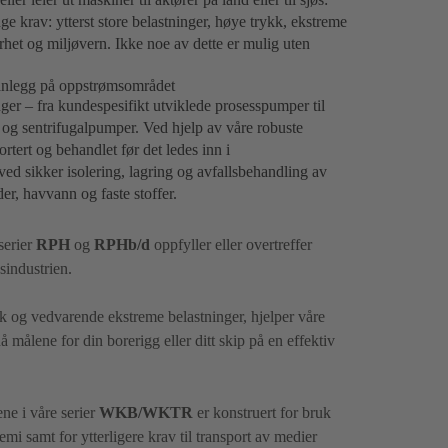
renge krav: ytterst store belastninger, høye trykk, ekstreme
erhet og miljøvern. Ikke noe av dette er mulig uten
ssanlegg på oppstrømsområdet
er – fra kundespesifikt utviklede prosesspumper til
og sentrifugalpumper. Ved hjelp av våre robuste
tert og behandlet før det ledes inn i
d sikker isolering, lagring og avfallsbehandling av
er, havvann og faste stoffer.
serier
RPH
og
RPHb/d
oppfyller eller overtreffer
ssindustrien.
ykk og vedvarende ekstreme belastninger, hjelper våre
nå målene for din borerigg eller ditt skip på en effektiv
ne i våre serier
WKB/WKTR
er konstruert for bruk
 samt for ytterligere krav til transport av medier