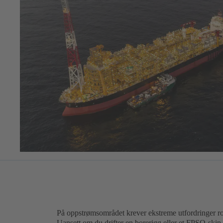
På oppstrømsområdet krever ekstreme utfordringer r
Uansett om du drifter en borerigg eller et FPSO-skip ell