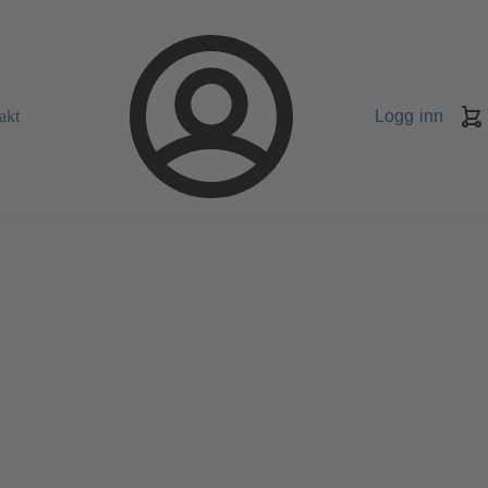
akt
Logg inn