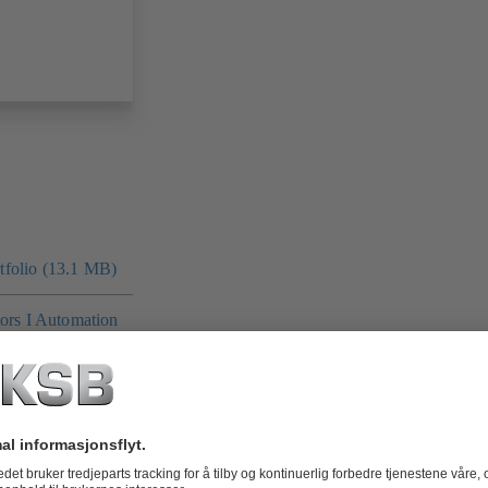
folio (13.1 MB)
tors I Automation