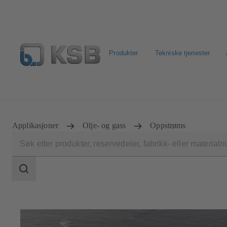
Produkter
Tekniske tjenester
Produktsøk
Retur & reklamasjon
Konfigurer produkt
Applikasjoner
Olje- og gass
Oppstrøms
Søkeområde
Søkeområde