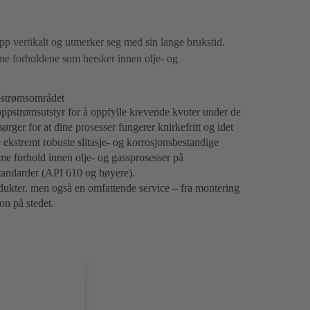
opp vertikalt og utmerker seg med sin lange brukstid.
me forholdene som hersker innen olje- og
ppstrømsområdet
t oppstrømsutstyr for å oppfylle krevende kvoter under de
ger for at dine prosesser fungerer knirkefritt og idet
 ekstremt robuste slitasje- og korrosjonsbestandige
e forhold innen olje- og gassprosesser på
standarder (API 610 og høyere).
produkter, men også en omfattende service – fra montering
jon på stedet.