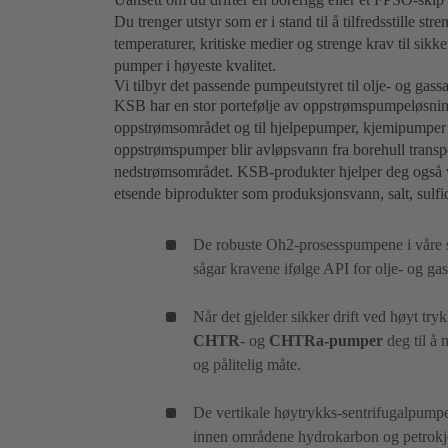
Du trenger utstyr som er i stand til å tilfredsstille st
temperaturer, kritiske medier og strenge krav til sikk
pumper i høyeste kvalitet.
Vi tilbyr det passende pumpeutstyret til olje- og ga
KSB har en stor portefølje av oppstrømspumpeløsning
oppstrømsområdet og til hjelpepumper, kjemipumper 
oppstrømspumper blir avløpsvann fra borehull transpor
nedstrømsområdet. KSB-produkter hjelper deg også ve
etsende biprodukter som produksjonsvann, salt, sulfid
De robuste Oh2-prosesspumpene i våre 
sågar kravene ifølge API for olje- og ga
Når det gjelder sikker drift ved høyt tr
CHTR
- og
CHTRa-pumper
deg til å 
og pålitelig måte.
De vertikale høytrykks-sentrifugalpumpe
innen områdene hydrokarbon og petrokjemi