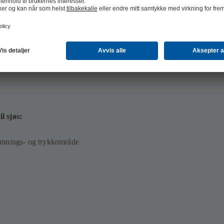
 MB)
l sjøs:
rømnings- og trykkområde