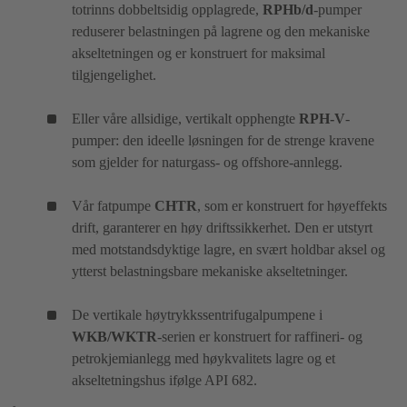
totrinns dobbeltsidig opplagrede,
RPHb/d
-pumper
reduserer belastningen på lagrene og den mekaniske
akseltetningen og er konstruert for maksimal
tilgjengelighet.
Eller våre allsidige, vertikalt opphengte
RPH-V
-
pumper: den ideelle løsningen for de strenge kravene
som gjelder for naturgass- og offshore-annlegg.
Vår fatpumpe
CHTR
, som er konstruert for høyeffekts
drift, garanterer en høy driftssikkerhet. Den er utstyrt
med motstandsdyktige lagre, en svært holdbar aksel og
ytterst belastningsbare mekaniske akseltetninger.
De vertikale høytrykkssentrifugalpumpene i
WKB/WKTR
-serien er konstruert for raffineri- og
petrokjemianlegg med høykvalitets lagre og et
akseltetningshus ifølge API 682.