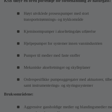
KSB tilbyr en bred portefølje for forbehandling av naturgass:
Høyt utviklede prosesspumper med stort
transportstrømnings- og trykkområde
Kjeminormpumper i akseltetingsløs utførelse
Hjelpepumper for systemer innen vannindustrien
Pumper til medier med faste stoffer
Mekaniske akseltetninger og skylleplaner
Ordrespesifikke pumpeaggregater med aktuatorer, tilb
samt instrumenterings- og styringssystemer
Bruksområdene:
Aggressive gassholdige medier og blandingsmedier m