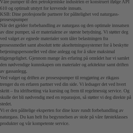
Våre pumper til den petrokjemiske industrien er konstruert ifølge API
610 og optimalt utstyrt for krevende innsats.
KSB: Dine profesjonelle partnere for pålitelighet ved naturgass-
prosesspumper
Når det gjelder forbehandling av naturgass og den optimale innsatsen
av dine pumper, så er materialene av største betydning. Vi støtter deg
ved valget av egnede materialer som tåler belastningen fra
prosessmediet samt absolutt tette akseltetningssystemer for å beskytte
betjeningspersonellet ved dine anlegg og for å sikre maksimal
tilgjengelighet. Gjennom mange års erfaring på området har vi samlet
den nødvendige kunnskapen om materialer og arkitektur samt driften
av gassanlegg.
Ved valget og driften av prosesspumper til rengjøring av rikgass
trenger du en erfaren partner ved din side. Vi ledsager det ved hvert
skritt – fra idriftsetting via kursing og frem til regelmessig service. Og
skulle det bli nødvendig med en reparasjon, så støtter vi deg direkte på
stedet.
Vi er den pålitelige eksperten for dine krav rundt forbehandling av
naturgass. Du kan helt fra begynnelsen av stole på våre førsteklasses
produkter og vår kompetente service.