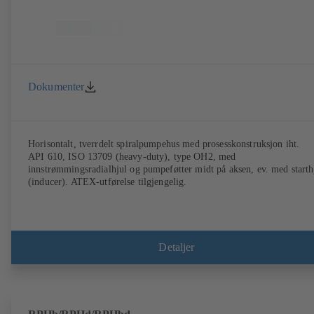
Dokumenter
Horisontalt, tverrdelt spiralpumpehus med prosesskonstruksjon iht.
API 610, ISO 13709 (heavy-duty), type OH2, med
innstrømmingsradialhjul og pumpeføtter midt på aksen, ev. med starth
(inducer). ATEX-utførelse tilgjengelig.
Detaljer