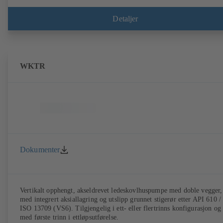
Detaljer
WKTR
Dokumenter
Vertikalt opphengt, akseldrevet ledeskovlhuspumpe med doble vegger,
med integrert aksiallagring og utslipp grunnet stigerør etter API 610 /
ISO 13709 (VS6). Tilgjengelig i ett- eller flertrinns konfigurasjon og
med første trinn i ettløpsutførelse.