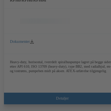
RPHb/RPHd/RPHbd
Dokumenter
Heavy-duty, horisontal, tverrdelt spiralhuspumpe lagret på begge sider
etter API 610, ISO 13709 (heavy-duty), type BB2, med radialhjul, en
og tostrøms, pumpeben midt på aksen. ATEX-utførelse tilgjengelig.
Detaljer