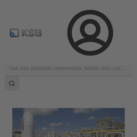
Produktsøk
Retur & reklamasjon
Konfigurer produkte
Logg
inn
Applikasjoner
Olje- og gass
Naturgassforbehandling
Søkeområde
Søkeområde