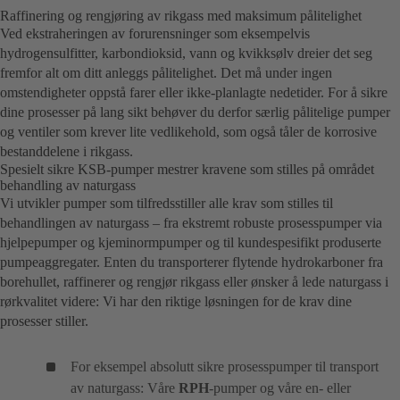
Raffinering og rengjøring av rikgass med maksimum pålitelighet
Ved ekstraheringen av forurensninger som eksempelvis
hydrogensulfitter, karbondioksid, vann og kvikksølv dreier det seg
fremfor alt om ditt anleggs pålitelighet. Det må under ingen
omstendigheter oppstå farer eller ikke-planlagte nedetider. For å sikre
dine prosesser på lang sikt behøver du derfor særlig pålitelige pumper
og ventiler som krever lite vedlikehold, som også tåler de korrosive
bestanddelene i rikgass.
Spesielt sikre KSB-pumper mestrer kravene som stilles på området
behandling av naturgass
Vi utvikler pumper som tilfredsstiller alle krav som stilles til
behandlingen av naturgass – fra ekstremt robuste prosesspumper via
hjelpepumper og kjeminormpumper og til kundespesifikt produserte
pumpeaggregater. Enten du transporterer flytende hydrokarboner fra
borehullet, raffinerer og rengjør rikgass eller ønsker å lede naturgass i
rørkvalitet videre: Vi har den riktige løsningen for de krav dine
prosesser stiller.
For eksempel absolutt sikre prosesspumper til transport
av naturgass: Våre
RPH
-pumper og våre en- eller