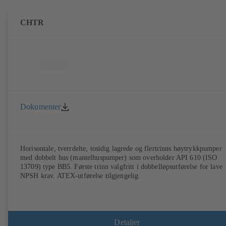
CHTR
Dokumenter
Horisontale, tverrdelte, tosidig lagrede og flertrinns høytrykkpumper
med dobbelt hus (mantelhuspumper) som overholder API 610 (ISO
13709) type BB5. Første trinn valgfritt i dobbelløpsutførelse for lave
NPSH krav. ATEX-utførelse tilgjengelig.
Detaljer