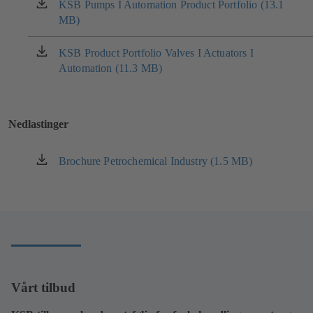
KSB Pumps I Automation Product Portfolio (13.1
(åpnes
MB)
i
en
ny
KSB Product Portfolio Valves I Actuators I
(åpnes
fane)
Automation (11.3 MB)
i
en
ny
fane)
Nedlastinger
Brochure Petrochemical Industry (1.5 MB)
(åpnes
i
en
ny
fane)
Vårt tilbud