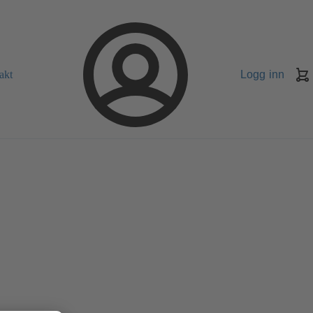
akt
Logg inn