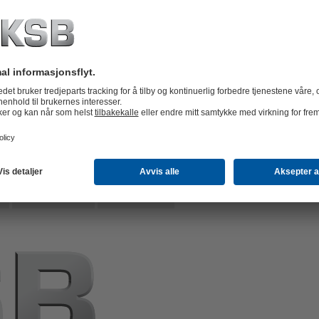
us
Estimert levering
Listepris
/
Enhet