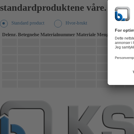
standardproduktene våre.
Standard product
Hvor-brukt
Delenr.
Betegnelse
Materialnummer
Materiale
Mengde
Vekt
Stat