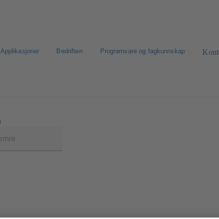
Applikasjoner
Bedriften
Programvare og fagkunnskap
Kont
et
h