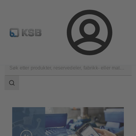
Produktsøk
Retur & reklamasjon
Konfigurer produkte
Logg
inn
Tekniske tjenester
Rådgivning og analyse
Søkeområde
Søkeområde