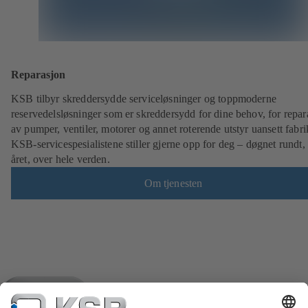
Reparasjon
KSB tilbyr skreddersydde serviceløsninger og toppmoderne
reservedelsløsninger som er skreddersydd for dine behov, for repar
av pumper, ventiler, motorer og annet roterende utstyr uansett fabri
KSB-servicespesialistene stiller gjerne opp for deg – døgnet rundt,
året, over hele verden.
Om tjenesten