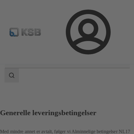
Produktsøk
Retur & reklamasjon
Konfigurer produkte
Logg
inn
Søkeområde
Søkeområde
Generelle leveringsbetingelser
Med mindre annet er avtalt, følger vi Alminnelige betingelser NL17