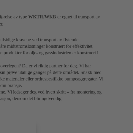
førelse av type
WKTR/WKB
er egnet til transport av
er.
llsidige kravene ved transport av flytende
re midtstrømsløsninger konstruert for effektivitet,
re produkter for olje- og gassindustrien er konstruert i
 overlegen? Da er vi riktig partner for deg. Vi har
 sin prøve utallige ganger på dette området. Snakk med
erke materialer eller ordrespesifikke pumpeaggregater. Vi
din bransje.
ne. Vi ledsager deg ved hvert skritt – fra montering og
arasjon, dersom det blir nødvendig.