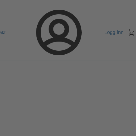
akt
Logg inn