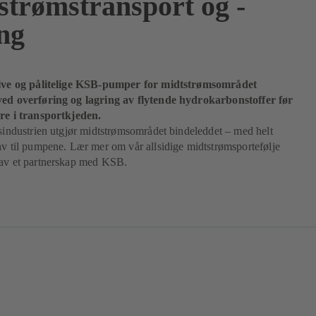
strømstransport og -
ing
tive og pålitelige KSB-pumper for midtstrømsområdet
ved overføring og lagring av flytende hydrokarbonstoffer før
ere i transportkjeden.
ssindustrien utgjør midtstrømsområdet bindeleddet – med helt
av til pumpene. Lær mer om vår allsidige midtstrømsportefølje
 av et partnerskap med KSB.