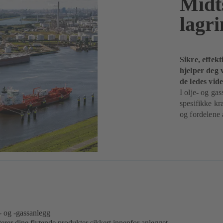
Midt
lagr
Sikre, effek
hjelper deg 
de ledes vid
I olje- og ga
spesifikke kr
og fordelene
- og -gassanlegg
rer dine flytende produkter sikkert innenfor anlegget