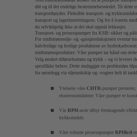
ditt og til det endelige bestemmelsesstedet. Til dette
transporthøyder. Fleksible transport- og trykkområder
transport og lagerinnretningene. Og for å ivareta med
du selvfølgelig ikke at det skal oppstå lekkasjer.
Transport- og prosesspumper fra KSB: sikker og pålit
For midtstrømsolje- og -gassproduksjonen overtar tr
halvferdige og ferdige produktene av hydrokarbonstof
midtstrømsprodukter: Våre pumper tar hånd om dette bå
Velg ønsket tilførselsstrøm og trykk – og vi leverer 
spesifikke behov. Dette muliggjør en problemløs tilpas
fra røranlegg via oljetankskip og -vogner helt til tankl
Ytelsene våre
CHTR
-pumper presterer,
ekstremområdene: Våre pumper er konstr
Vår
RPH
-serie tilbyr fremragende effekt
trykkområde.
Våre robuste prosesspumper
RPHb/d
e