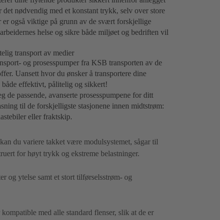
 er det nødvendig med et konstant trykk, selv over store
 er også viktige på grunn av de svært forskjellige
arbeidernes helse og sikre både miljøet og bedriften vil
elig transport av medier
ansport- og prosesspumper fra KSB transporten av de
fer. Uansett hvor du ønsker å transportere dine
de effektivt, pålitelig og sikkert!
deg de passende, avanserte prosesspumpene for ditt
ning til de forskjelligste stasjonene innen midtstrøm:
astebiler eller fraktskip.
 kan du variere takket være modulsystemet, sågar til
uert for høyt trykk og ekstreme belastninger.
er og ytelse samt et stort tilførselsstrøm- og
r kompatible med alle standard flenser, slik at de er