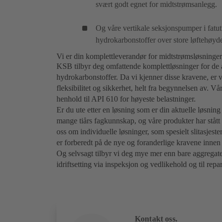
svært godt egnet for midtstrømsanlegg.
Og våre vertikale seksjonspumper i fatut
hydrokarbonstoffer over store løftehøyd
Vi er din komplettleverandør for midtstrømsløsninger
KSB tilbyr deg omfattende komplettløsninger for de a
hydrokarbonstoffer. Da vi kjenner disse kravene, er vå
fleksibilitet og sikkerhet, helt fra begynnelsen av. Vå
henhold til API 610 for høyeste belastninger.
Er du ute etter en løsning som er din aktuelle løsning
mange tiårs fagkunnskap, og våre produkter har stått
oss om individuelle løsninger, som spesielt slitasjest
er forberedt på de nye og foranderlige kravene innen 
Og selvsagt tilbyr vi deg mye mer enn bare aggregate
idriftsetting via inspeksjon og vedlikehold og til rep
Kontakt oss.