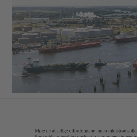
Møte de allsidige utfordringene innen midtstrømsolje
Som midtstrømsaktør ønsker du at pumpene transporte