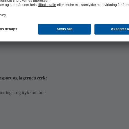
 MB)
nsport og lagernettverk:
rømnings- og trykkområde