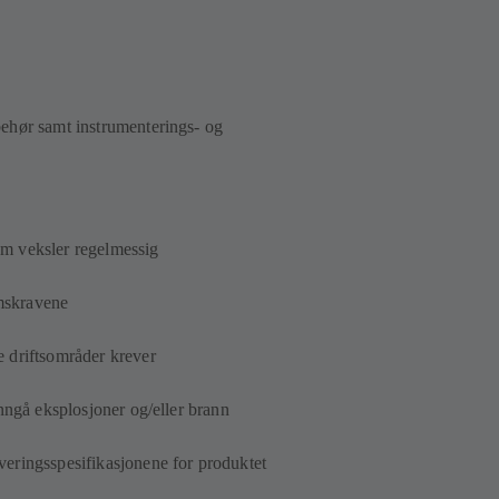
behør samt instrumenterings- og
som veksler regelmessig
ømskravene
e driftsområder krever
unngå eksplosjoner og/eller brann
veringsspesifikasjonene for produktet