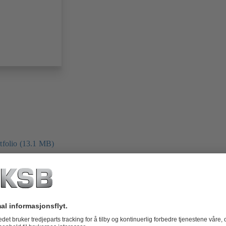
folio (13.1 MB)
tors I Automation