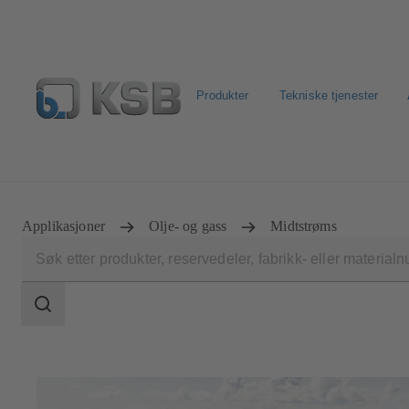
Produkter
Tekniske tjenester
Produktsøk
Retur & reklamasjon
Konfigurer produkt
Applikasjoner
Olje- og gass
Midtstrøms
Søkeområde
Søkeområde