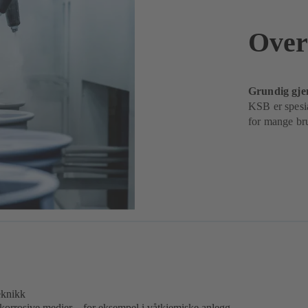
Over
Grundig gje
KSB er spesia
for mange bru
eknikk
 korrosive medier – for eksempel i våtkjemiske anlegg