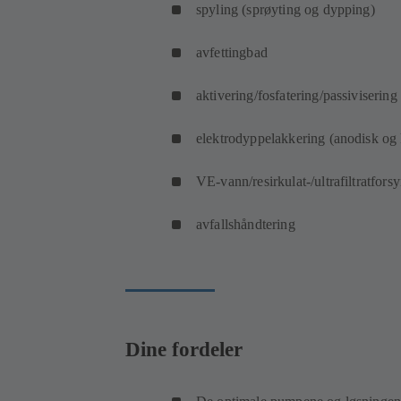
spyling (sprøyting og dypping)
avfettingbad
aktivering/fosfatering/passivisering
elektrodyppelakkering (anodisk og
VE-vann/resirkulat-/ultrafiltratfors
avfallshåndtering
Dine fordeler