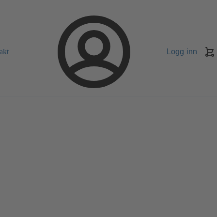
akt
Logg inn