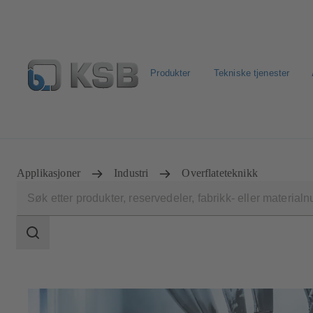
Produkter
Tekniske tjenester
Produktsøk
Retur & reklamasjon
Konfigurer produkt
Applikasjoner
Industri
Overflateteknikk
Søkeområde
Søkeområde