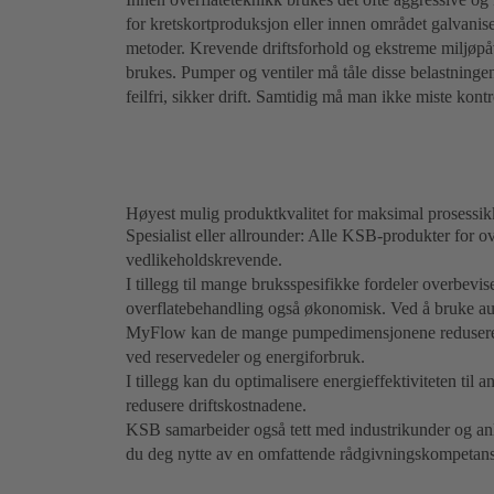
for kretskortproduksjon eller innen området galvanise
metoder. Krevende driftsforhold og ekstreme miljøp
brukes. Pumper og ventiler må tåle disse belastningen
feilfri, sikker drift. Samtidig må man ikke miste kont
Høyest mulig produktkvalitet for maksimal prosessik
Spesialist eller allrounder: Alle KSB-produkter for ove
vedlikeholdskrevende.
I tillegg til mange bruksspesifikke fordeler overbevi
overflatebehandling også økonomisk. Ved å bruke a
MyFlow kan de mange pumpedimensjonene reduseres t
ved reservedeler og energiforbruk.
I tillegg kan du optimalisere energieffektiviteten til
redusere driftskostnadene.
KSB samarbeider også tett med industrikunder og anl
du deg nytte av en omfattende rådgivningskompetans