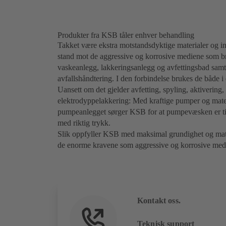
Produkter fra KSB tåler enhver behandling
Takket være ekstra motstandsdyktige materialer og i
stand mot de aggressive og korrosive mediene som br
vaskeanlegg, lakkeringsanlegg og avfettingsbad samt 
avfallshåndtering. I den forbindelse brukes de både i
Uansett om det gjelder avfetting, spyling, aktivering,
elektrodyppelakkering: Med kraftige pumper og mate
pumpeanlegget sørger KSB for at pumpevæsken er tilgje
med riktig trykk.
Slik oppfyller KSB med maksimal grundighet og materi
de enorme kravene som aggressive og korrosive medier 
Kontakt oss.
Teknisk support