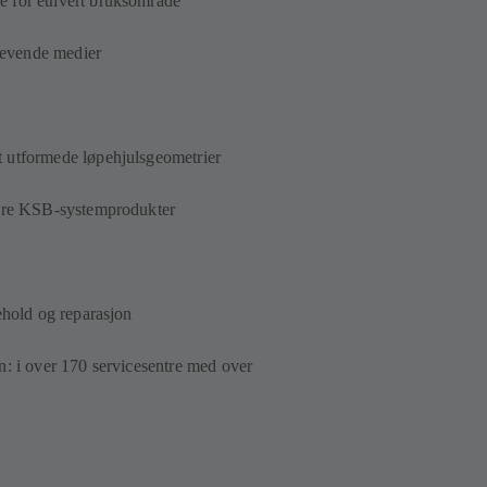
 for ethvert bruksområde
krevende medier
t
 utformede løpehjulsgeometrier
være KSB-systemprodukter
ehold og reparasjon
n: i over 170 servicesentre med over