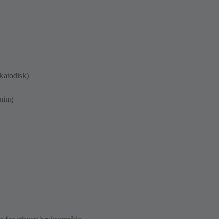
 katodisk)
yning