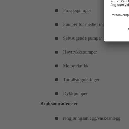
Prosesspumper
Pumper for medier med faste stoffe
Selvsugende pumper
Høytrykkspumper
Motorteknikk
Turtallsreguleringer
Dykkpumper
Bruksområdene er
rengjøringsanlegg/vaskeanlegg