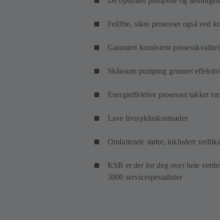
De optimale pumpene og løsningene
Feilfrie, sikre prosesser også ved 
Garantert konsistent prosesskvalite
Skånsom pumping grunnet effektivt
Energieffektive prosesser takket 
Lave livssykluskostnader
Omfattende støtte, inkludert vedlik
KSB er der for deg over hele verde
3000 servicespesialister