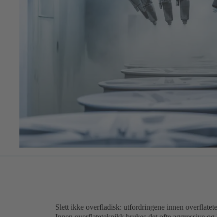
Slett ikke overfladisk: utfordringene innen overflatet
Innen overflateteknikk brukes det ofte aggressive og