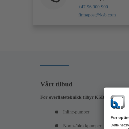
+47 96 900 900
firmapost@ksb.com
Vårt tilbud
For overflateteknikk tilbyr KSB et bredt utv
Inline-pumper
Norm-/blokkpumper