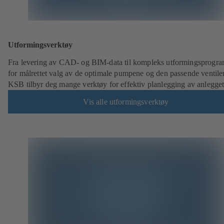
Utformingsverktøy
Fra levering av CAD- og BIM-data til kompleks utformingsprogr
for målrettet valg av de optimale pumpene og den passende ventile
KSB tilbyr deg mange verktøy for effektiv planlegging av anlegget
Vis alle utformingsverktøy