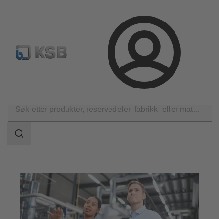
Produktsøk
Retur & reklamasjon
Konfigurer produkte
Logg
inn
Programvare og fagkunnskap
Driftsverktøy
Søkeområde
Søkeområde