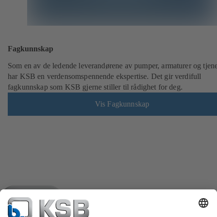
Fagkunnskap
Som en av de ledende leverandørene av pumper, armaturer og tjene
har KSB en verdensomspennende ekspertise. Det gir verdifull
fagkunnskap som KSB gjerne stiller til rådighet for deg.
Vis Fagkunnskap