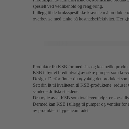
spesielt ved vedlikehold og rengjøring.
I tillegg til de bruksspesifikke kravene må produkt
overbevise med tanke på kostnadseffektivitet. Her gj
Produkter fra KSB for medisin- og kosmetikkproduksj
KSB tilbyr et bredt utvalg av sikre pumper som krever
Design. Derfor finner du nøyaktig det produktet som
Sett din lit til kvaliteten til KSB-produktene, reduse
samlede driftskostnadene.
Dra nytte av at KSB som totalleverandør er spesiali
Dermed kan KSB i tillegg til pumper og ventiler for u
av produkter i hygieneområdet.