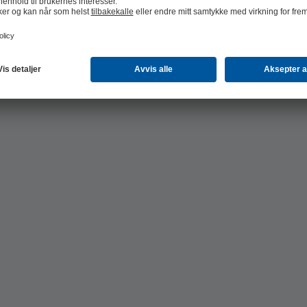
kkproduksjon tilbyr KSB et bredt
smetikkproduksjon