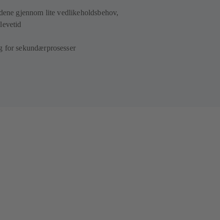
adene gjennom lite vedlikeholdsbehov,
 levetid
g for sekundærprosesser