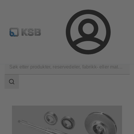
Produktsøk
Retur & reklamasjon
Konfigurer produkte
Logg
inn
Produkter
Reservedeler
Søkeområde
Søkeområde