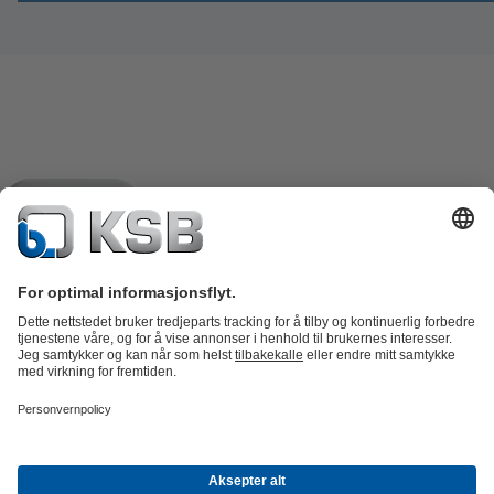
Produktkatalog
Reservedeler
Tekniske tjenester
Shopping
Cart
Programvare og fagkunnskap
Avløp
Vannbehandling
Industri
VVS
Energi
Bedriften
Arrangementer
Presse
Career opportunities at KSB
Sosiale