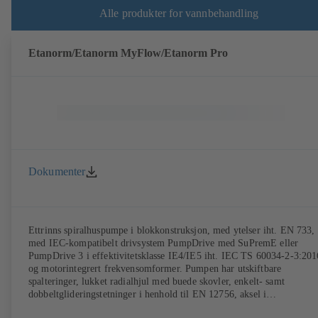
Alle produkter for vannbehandling
Etanorm/Etanorm MyFlow/Etanorm Pro
Dokumenter
Ettrinns spiralhuspumpe i blokkonstruksjon, med ytelser iht. EN 733,
med IEC-kompatibelt drivsystem PumpDrive med SuPremE eller
PumpDrive 3 i effektivitetsklasse IE4/IE5 iht. IEC TS 60034-2-3:201
og motorintegrert frekvensomformer. Pumpen har utskiftbare
spalteringer, lukket radialhjul med buede skovler, enkelt- samt
dobbeltglideringstetninger i henhold til EN 12756, aksel i
akseltetningsområdet med utskiftbar akselbeskyttelseshylse. Prosessty