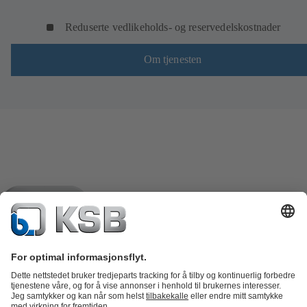
Reduserte vedlikeholds- og reservedelskostnader
Om tjenesten