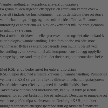
Vannbehandling: en kompleks, ansvarsfull oppgave
På grunn av den stigende etterspørselen etter vann verden over –
spesielt i industri og husholdninger – trengs det stadig flere og større
vannbehandlingsanlegg, og disse må arbeide effektivt. En annen
utfordring er at mer enn 40 % av drikkevannet må utvinnes gjennom
avsalting av sjøvann.
For å utvinne drikkevann eller prosessvann, trengs det ofte mekanisk
eller biologisk vannbehandling. I den forbindelse må ofte store
vannmasser flyttes så energibesparende som mulig. Spesielt ved
behandling av drikkevann må alle komponentene i tillegg oppfylle
strenge hygienestandarder, fordi det dreier seg om menneskers helse.
Med KSB er du bedre rustet for enhver utfordring
KSB hjelper deg med å mestre kravene til vannbehandling. Pumper og
ventiler fra KSB sørger for effektiv tilførsel til behandlingsstasjonene.
De arbeider svært effektivt og med lite vedlikeholdsbehov.
Takket være et fleksibelt modulsystem, kan KSB tilby passende
pumper for ethvert bruksområde på anlegget. Dessuten er pumpene og
ventilene perfekt tilpasset hverandre. Derfor gir KSB-produkter
mulighet for ekstra energibesparende drift og bidrar til å redusere