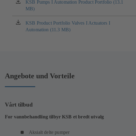
KSB Pumps I Automation Product Portfolio (13.1
(åpnes
MB)
i
en
ny
KSB Product Portfolio Valves I Actuators I
(åpnes
fane)
Automation (11.3 MB)
i
en
ny
fane)
Angebote und Vorteile
Vårt tilbud
For vannbehandling tilbyr KSB et bredt utvalg
Aksialt delte pumper