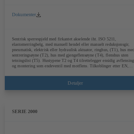
Dokumenter
Sentrisk sperrespjeld med firkantet akselende iht. ISO 5211,
elastomerringbelg, med manuell hendel eller manuelt reduksjonsgir,
pneumatisk, elektrisk eller hydraulisk aktuator, ringhus, (T1), hus me
sentreringsøyne (T2), hus med gjengeflensøyne (T4), flenshus uten
tetningslist (T5). Hustypene T2 og T4 tilrettelegger ensidig avflensing
og montering som endeventil med motflens. Tilkoblinger etter EN,
ASME, JIS.
Detaljer
SERIE 2000