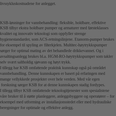
livssykluskostnadene for anlegget.
KSB-løsninger for vannbehandling: fleksible, holdbare, effektive
KSB tilbyr ekstra holdbare pumper og armaturer med førsteklasses
kvalitet og innovativ teknologi som oppfyller strenge
hygienestandarder, som ACS-retningslinjene. Etanorm-pumper brukes
for eksempel til spyling av filterkjelen. Multitec-høytrykkspumper
sørger for optimal mating av det behandlede drikkevannet. Og i
avsaltingsanlegg brukes bl.a. HGM-RO-høytrykkspumper som takler
selv svært saltholdig sjøvann og høyt trykk.
I tillegg har KSB omfattende praktisk kunnskap også på området
vannbehandling. Denne kunnskapen er basert på erfaringen med
mange vellykkede prosjekter over hele verden. Med vår egen
forskning sørger KSB for at denne kunnskapen stadig fordypes.
I tillegg tilbyr KSB omfattende teknologitjenester som spesialistene
våre bruker til å støtte planleggere, anleggsbyggere og operatører – for
eksempel med utforming av installasjonsstedet eller med hydrauliske
beregninger for optimale og effektive anlegg.