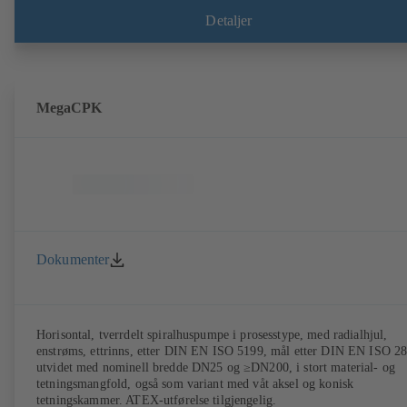
gjør det mulig å demontere kuppelen, lagerbraketten og løpehjulet, ut
at pumpehuset må kobles fra rørledningene. Festepunkter i henhold til
Detaljer
IEC 60072, dimensjoner i henhold til DIN V 42673 (07-2011). ATEX
utførelse tilgjengelig. Langt foran effektivitetskravene i ErP-direktive
MegaCPK
Dokumenter
Horisontal, tverrdelt spiralhuspumpe i prosesstype, med radialhjul,
enstrøms, ettrinns, etter DIN EN ISO 5199, mål etter DIN EN ISO 2
utvidet med nominell bredde DN25 og ≥DN200, i stort material- og
tetningsmangfold, også som variant med våt aksel og konisk
tetningskammer. ATEX-utførelse tilgjengelig.