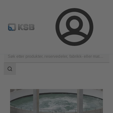
Produktsøk
Retur & reklamasjon
Konfigurer produkte
Logg
inn
Applikasjoner
Vannbehandling
Vannbehandling
Søkeområde
Søkeområde