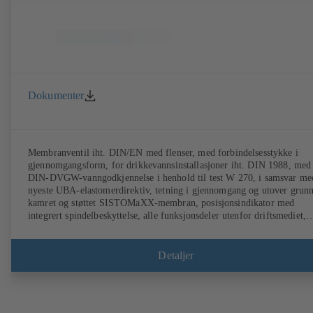
Dokumenter
Membranventil iht. DIN/EN med flenser, med forbindelsesstykke i
gjennomgangsform, for drikkevannsinstallasjoner iht. DIN 1988, med
DIN-DVGW-vanngodkjennelse i henhold til test W 270, i samsvar me
nyeste UBA-elastomerdirektiv, tetning i gjennomgang og utover grunn
kamret og støttet SISTOMaXX-membran, posisjonsindikator med
integrert spindelbeskyttelse, alle funksjonsdeler utenfor driftsmediet,
vedlikeholdsfri.
Detaljer