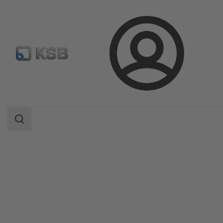
Logg
Produkter
Produktkatalog
inn
Etanorm/Etanorm MyFlow/Etanorm Pro
Søkeområde
Søkeområde