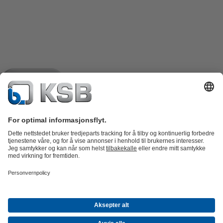
Produktkatalog
Reservedeler
Tekniske tjenester
Shopping
Cart
Programvare og fagkunnskap
Avløp
Vannbehandling
Industri
VVS
Energi
Bedriften
Arrangementer
Presse
Career opportunities at KSB
Sosiale
medier