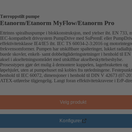
Tørroppstilt pumpe
Etanorm/Etanorm MyFlow/Etanorm Pro
Ettrinns spiralhuspumpe i blokkonstruksjon, med ytelser iht. EN 733, 
IEC-kompatibelt drivsystem PumpDrive med SuPremE eller PumpDriv
effektivitetsklasse IE4/IE5 iht. IEC TS 60034-2-3:2016 og motorintegr
frekvensomformer. Pumpen har utskiftbare spalteringer, lukket radialhj
buede skovler, enkelt- samt dobbeltglideringstetninger i henhold til EN
aksel i akseltetningsområdet med utskiftbar akselbeskyttelseshylse.
Prosesstypen gjør det mulig å demontere kuppelen, lagerbraketten og
løpehjulet, uten at pumpehuset må kobles fra rørledningene. Festepunkt
henhold til IEC 60072, dimensjoner i henhold til DIN V 42673 (07-20
ATEX-utførelse tilgjengelig. Langt foran effektivitetskravene i ErP-dire
Velg produkt
Konfigurer