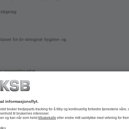
vekjøring
lasser for de strengeste hygiene- og
 av pumpedrivverket
lektriske komponenter
iklinger
kontroll i henhold til den tyske