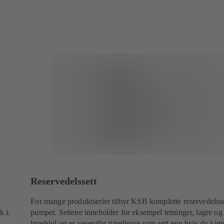
Reservedelssett
For mange produktserier tilbyr KSB komplette reservedelsse
k i.
pumper. Settene inneholder for eksempel tetninger, lagre og
løpehjul og er vesentlig rimeligere som sett enn hvis du kjø