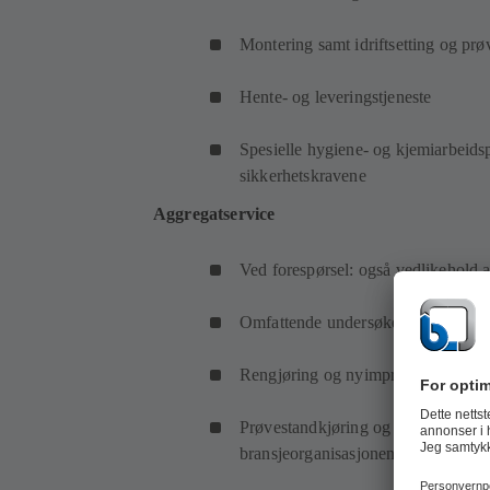
Montering samt idriftsetting og prø
Hente- og leveringstjeneste
Spesielle hygiene- og kjemiarbeidsp
sikkerhetskravene
Aggregatservice
Ved forespørsel: også vedlikehold
Omfattende undersøkelse av alle e
Rengjøring og nyimpregnering av v
Prøvestandkjøring og elektrisk slutt
bransjeorganisasjonen VDE