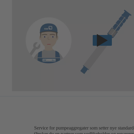
Service for pumpeaggregater som setter nye standard
Ønsker du en partner som vedlikeholder og reparere