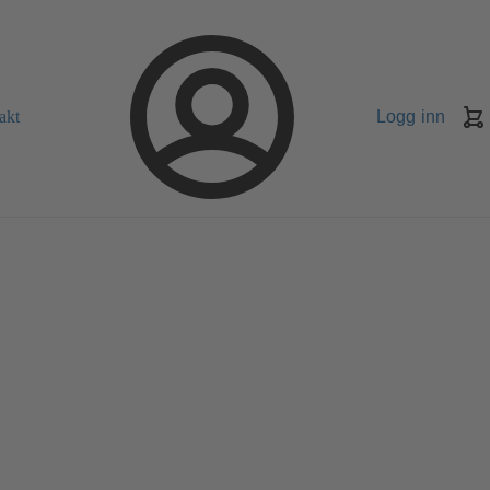
akt
Logg inn