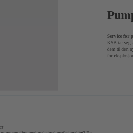
Pump
Service for
KSB tar seg a
dem til den n
for eksplosjo
er
r pumpene dine med maksimal profesjonalitet? En