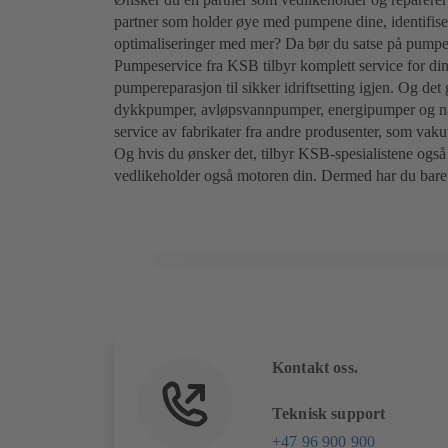
partner som holder øye med pumpene dine, identifise
optimaliseringer med mer? Da bør du satse på pumpe
Pumpeservice fra KSB tilbyr komplett service for din
pumpereparasjon til sikker idriftsetting igjen. Og de
dykkpumper, avløpsvannpumper, energipumper og næ
service av fabrikater fra andre produsenter, som va
Og hvis du ønsker det, tilbyr KSB-spesialistene ogs
vedlikeholder også motoren din. Dermed har du bare én
Kontakt oss.
Teknisk support
+47 96 900 900