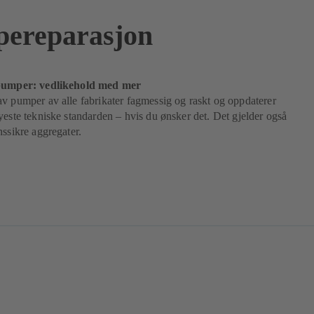
ereparasjon
 pumper: vedlikehold med mer
v pumper av alle fabrikater fagmessig og raskt og oppdaterer
yeste tekniske standarden – hvis du ønsker det. Det gjelder også
nssikre aggregater.