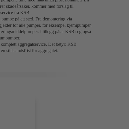
rer skadeårsaker, kommer med forslag til
service fra KSB.
 pumpe på ett sted. Fra demontering via
t gjelder for alle pumper, for eksempel kjemipumper,
ringsmiddelpumper. I tillegg påtar KSB seg også
kuumpumper.
å komplett aggregatservice. Det betyr: KSB
 stillstandsfrist for aggregatet.