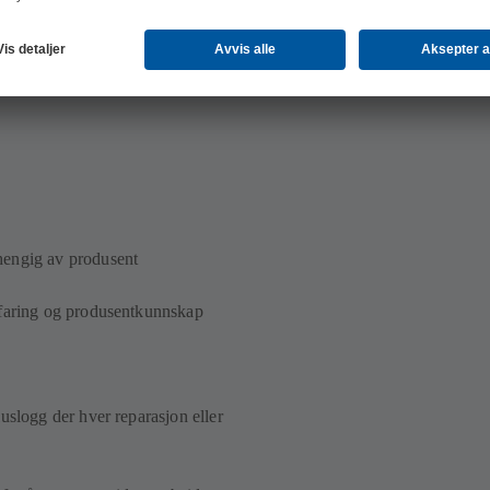
ngen – for eksempel skadeanalyser med
ing
hengig av produsent
rfaring og produsentkunnskap
uslogg der hver reparasjon eller