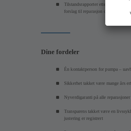
Tilstandsrapporter etter demonteri
forslag til reparasjon og optimaliser
Dine fordeler
Én kontaktperson for pumpa – uav
Sikkerhet takket være mange års e
Nyverdigaranti på alle reparasjoner
Transparens takket være en livssykl
justering er registrert