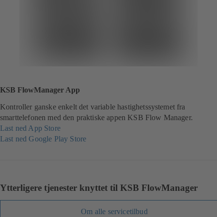
KSB FlowManager App
Kontroller ganske enkelt det variable hastighetssystemet fra
smarttelefonen med den praktiske appen KSB Flow Manager.
Last ned App Store
(
Last ned Google Play Store
å
(
p
å
n
p
e
n
s
e
Ytterligere tjenester knyttet til KSB FlowManager
i
s
e
i
Om alle servicetilbud
n
e