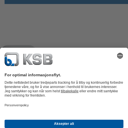
Produktkatalog
Reservedeler
Tekniske tjenester
Shopping
Cart
Programvare og fagkunnskap
Avløp
Vannbehandling
Industri
VVS
Energi
Bedriften
Arrangementer
Presse
Career opportunities at KSB
Sosiale