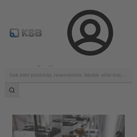
Produktsøk
Retur & reklamasjon
Konfigurer produkte
Logg
inn
Programvare og fagkunnskap
Driftsverktøy
KSB FlowManager App
Søkeområde
Søkeområde