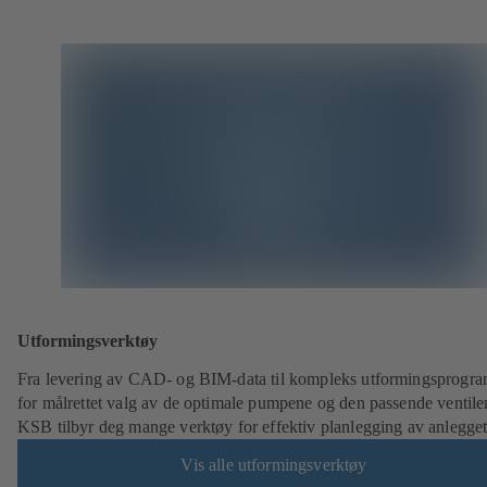
Utformingsverktøy
Fra levering av CAD- og BIM-data til kompleks utformingsprogr
for målrettet valg av de optimale pumpene og den passende ventile
KSB tilbyr deg mange verktøy for effektiv planlegging av anlegget
Vis alle utformingsverktøy