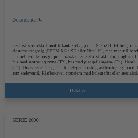
Dokumenter
Sentrisk sperreklaff med firkantakseltapp iht. ISO 5211, tetthet grunn
elastomerringbelg (EPDM XC / XU eller Nitril K), med manuell hend
manuelt reduksjonsgir, pneumatisk eller elektrisk aktuator, ringhus (T
hus med sentreringsøyne (T2), hus med gjengeflensøyne (T4), flenshu
(T5). Hustypene T2 og T4 tilrettelegger ensidig avflensing og monter
som endeventil. Klaffeskive i støpejern med kulegrafitt eller spesialstå
Tilkoblinger etter EN.
Detaljer
SERIE 2000