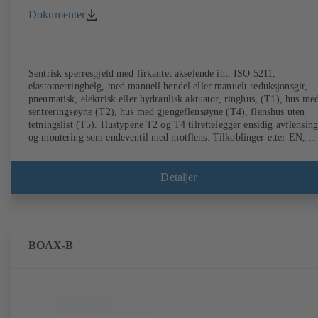
Dokumenter
Sentrisk sperrespjeld med firkantet akselende iht. ISO 5211,
elastomerringbelg, med manuell hendel eller manuelt reduksjonsgir,
pneumatisk, elektrisk eller hydraulisk aktuator, ringhus, (T1), hus me
sentreringsøyne (T2), hus med gjengeflensøyne (T4), flenshus uten
tetningslist (T5). Hustypene T2 og T4 tilrettelegger ensidig avflensing
og montering som endeventil med motflens. Tilkoblinger etter EN,
ASME, JIS.
Detaljer
BOAX-B