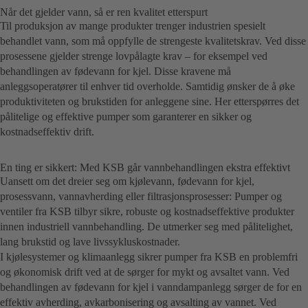
Når det gjelder vann, så er ren kvalitet etterspurt
Til produksjon av mange produkter trenger industrien spesielt
behandlet vann, som må oppfylle de strengeste kvalitetskrav. Ved disse
prosessene gjelder strenge lovpålagte krav – for eksempel ved
behandlingen av fødevann for kjel. Disse kravene må
anleggsoperatører til enhver tid overholde. Samtidig ønsker de å øke
produktiviteten og brukstiden for anleggene sine. Her etterspørres det
pålitelige og effektive pumper som garanterer en sikker og
kostnadseffektiv drift.
En ting er sikkert: Med KSB går vannbehandlingen ekstra effektivt
Uansett om det dreier seg om kjølevann, fødevann for kjel,
prosessvann, vannavherding eller filtrasjonsprosesser: Pumper og
ventiler fra KSB tilbyr sikre, robuste og kostnadseffektive produkter
innen industriell vannbehandling. De utmerker seg med pålitelighet,
lang brukstid og lave livssykluskostnader.
I kjølesystemer og klimaanlegg sikrer pumper fra KSB en problemfri
og økonomisk drift ved at de sørger for mykt og avsaltet vann. Ved
behandlingen av fødevann for kjel i vanndampanlegg sørger de for en
effektiv avherding, avkarbonisering og avsalting av vannet. Ved