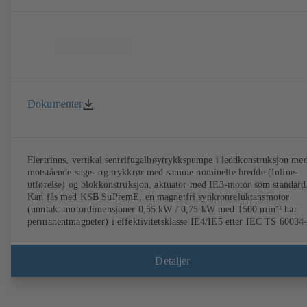
Dokumenter
Flertrinns, vertikal sentrifugalhøytrykkspumpe i leddkonstruksjon me
motstående suge- og trykkrør med samme nominelle bredde (Inline-
utførelse) og blokkonstruksjon, aktuator med IE3-motor som standard
Kan fås med KSB SuPremE, en magnetfri synkronreluktansmotor
(unntak: motordimensjoner 0,55 kW / 0,75 kW med 1500 min⁻¹ har
permanentmagneter) i effektivitetsklasse IE4/IE5 etter IEC TS 60034
30-2:2016, for drift på turtallsreguleringssystem type KSB PumpDriv
eller KSB PumpDrive 2 Eco uten rotorposisjonsgiver. Festepunkter i
henhold til EN 50347, dimensjoner i henhold til DIN V 42673 (07-
Detaljer
2011). ATEX-utførelse tilgjengelig.