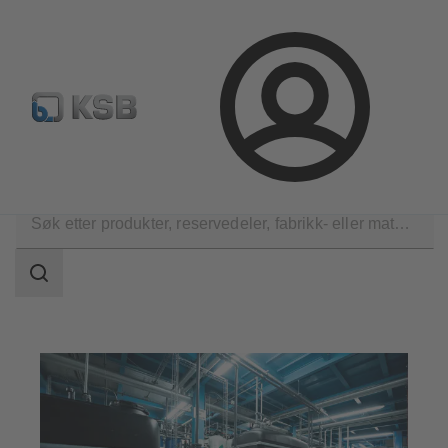
Produktsøk
Retur & reklamasjon
Konfigurer produkte
Logg
inn
Applikasjoner
Industri
Industriell vannbehandling
Søkeområde
Søkeområde