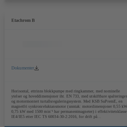
Etachrom B
Dokumenter
Horisontal, ettrinns blokkpumpe med ringkammer, med nominelle
ytelser og hoveddimensjoner iht. EN 733, med utskiftbare spalteringe
og motormontert turtallsreguleringssystem. Med KSB SuPremE, en
magnetfri synkronreluktansmotor (unntak: motordimensjoner 0,55 kW
0,75 kW med 1500 min⁻¹ har permanentmagneter) i effektivitetsklasse
IE4/IE5 etter IEC TS 60034-30-2:2016, for drift på
turtallsreguleringssystem type KSB PumpDrive 2 eller KSB
PumpDrive 2 Eco uten rotorposisjonsgiver. Festepunkter i henhold til