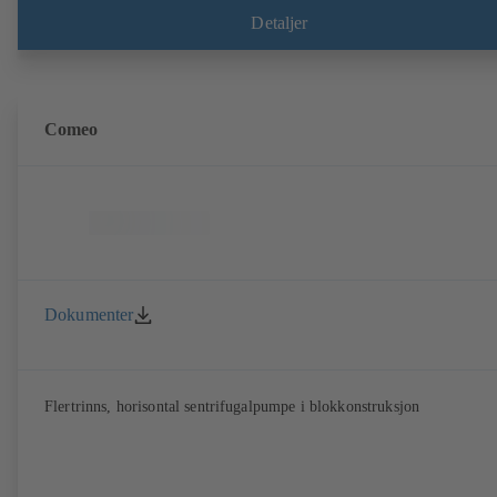
EN 50347, dimensjoner i henhold til DIN V 42673 (07-2011). ATEX-
Detaljer
utførelse tilgjengelig.
Comeo
Dokumenter
Flertrinns, horisontal sentrifugalpumpe i blokkonstruksjon