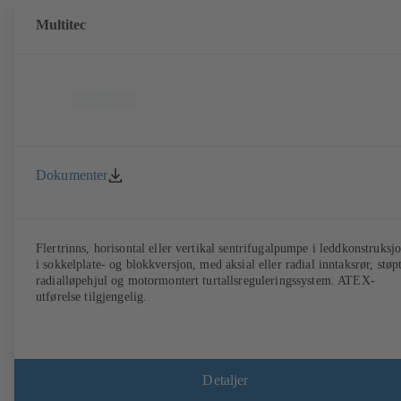
Multitec
Dokumenter
Flertrinns, horisontal eller vertikal sentrifugalpumpe i leddkonstruksj
i sokkelplate- og blokkversjon, med aksial eller radial inntaksrør, støp
radialløpehjul og motormontert turtallsreguleringssystem. ATEX-
utførelse tilgjengelig.
Detaljer