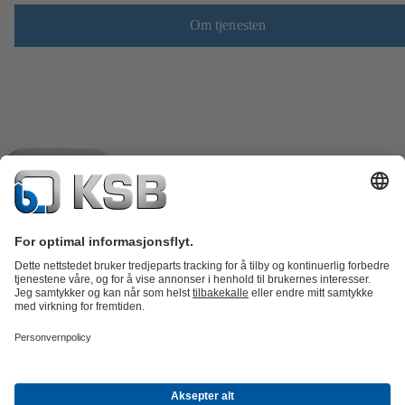
Om tjenesten
Produktkatalog
Reservedeler
Tekniske tjenester
Shopping
Cart
Programvare og fagkunnskap
Avløp
Vannbehandling
Industri
VVS
Energi
Bedriften
Arrangementer
Presse
Career opportunities at KSB
Sosiale