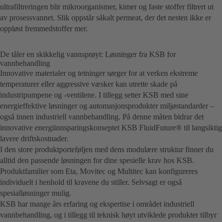
ultrafiltreringen blir mikroorganismer, kimer og faste stoffer filtrert ut
av prosessvannet. Slik oppstår såkalt permeat, der det nesten ikke er
oppløst fremmedstoffer mer.
De tåler en skikkelig vannsprøyt: Løsninger fra KSB for
vannbehandling
Innovative materialer og tetninger sørger for at verken ekstreme
temperaturer eller aggressive væsker kan utrette skade på
industripumpene og -ventilene. I tillegg setter KSB med sine
energieffektive løsninger og automasjonsprodukter miljøstandarder –
også innen industriell vannbehandling. På denne måten bidrar det
innovative energiinnsparingskonseptet KSB FluidFuture® til langsiktig
lavere driftskostnader.
I den store produktporteføljen med dens modulære struktur finner du
alltid den passende løsningen for dine spesielle krav hos KSB.
Produktfamilier som Eta, Movitec og Multitec kan konfigureres
individuelt i henhold til kravene du stiller. Selvsagt er også
spesialløsninger mulig.
KSB har mange års erfaring og ekspertise i området industriell
vannbehandling, og i tillegg til teknisk høyt utviklede produkter tilbyr