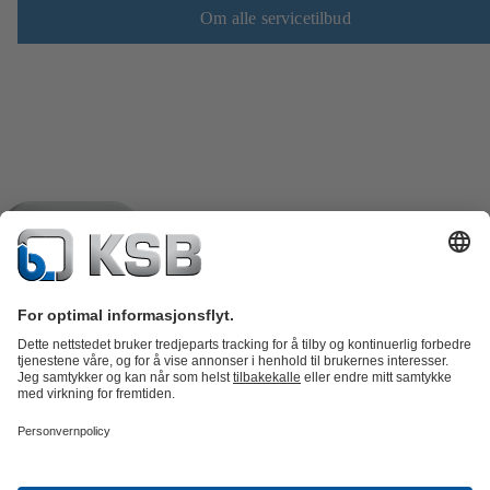
Om alle servicetilbud
Produktkatalog
Reservedeler
Tekniske tjenester
Shopping
Cart
Programvare og fagkunnskap
Avløp
Vannbehandling
Industri
VVS
Energi