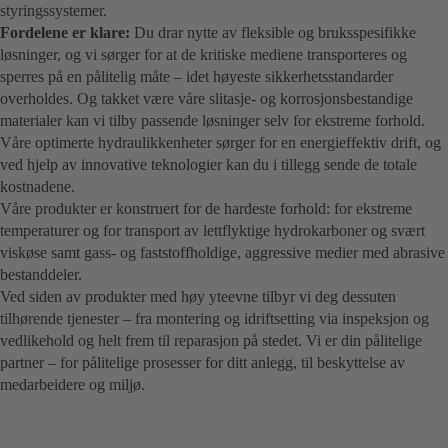
styringssystemer.
Fordelene er klare:
Du drar nytte av fleksible og bruksspesifikke
løsninger, og vi sørger for at de kritiske mediene transporteres og
sperres på en pålitelig måte – idet høyeste sikkerhetsstandarder
overholdes. Og takket være våre slitasje- og korrosjonsbestandige
materialer kan vi tilby passende løsninger selv for ekstreme forhold.
Våre optimerte hydraulikkenheter sørger for en energieffektiv drift, og
ved hjelp av innovative teknologier kan du i tillegg sende de totale
kostnadene.
Våre produkter er konstruert for de hardeste forhold: for ekstreme
temperaturer og for transport av lettflyktige hydrokarboner og svært
viskøse samt gass- og faststoffholdige, aggressive medier med abrasive
bestanddeler.
Ved siden av produkter med høy yteevne tilbyr vi deg dessuten
tilhørende tjenester – fra montering og idriftsetting via inspeksjon og
vedlikehold og helt frem til reparasjon på stedet. Vi er din pålitelige
partner – for pålitelige prosesser for ditt anlegg, til beskyttelse av
medarbeidere og miljø.