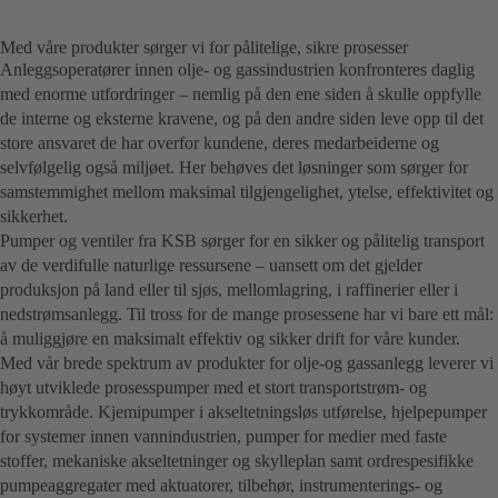
Med våre produkter sørger vi for pålitelige, sikre prosesser
Anleggsoperatører innen olje- og gassindustrien konfronteres daglig
med enorme utfordringer – nemlig på den ene siden å skulle oppfylle
de interne og eksterne kravene, og på den andre siden leve opp til det
store ansvaret de har overfor kundene, deres medarbeiderne og
selvfølgelig også miljøet. Her behøves det løsninger som sørger for
samstemmighet mellom maksimal tilgjengelighet, ytelse, effektivitet og
sikkerhet.
Pumper og ventiler fra KSB sørger for en sikker og pålitelig transport
av de verdifulle naturlige ressursene – uansett om det gjelder
produksjon på land eller til sjøs, mellomlagring, i raffinerier eller i
nedstrømsanlegg. Til tross for de mange prosessene har vi bare ett mål:
å muliggjøre en maksimalt effektiv og sikker drift for våre kunder.
Med vår brede spektrum av produkter for olje-og gassanlegg leverer vi
høyt utviklede prosesspumper med et stort transportstrøm- og
trykkområde. Kjemipumper i akseltetningsløs utførelse, hjelpepumper
for systemer innen vannindustrien, pumper for medier med faste
stoffer, mekaniske akseltetninger og skylleplan samt ordrespesifikke
pumpeaggregater med aktuatorer, tilbehør, instrumenterings- og