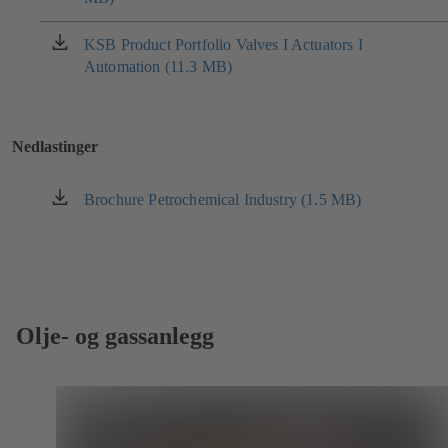
en
ny
KSB Product Portfolio Valves I Actuators I
(åpnes
fane)
Automation (11.3 MB)
i
en
ny
fane)
Nedlastinger
Brochure Petrochemical Industry (1.5 MB)
(åpnes
i
en
ny
fane)
Olje- og gassanlegg