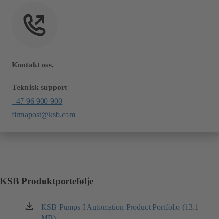
Kontakt oss.
Teknisk support
+47 96 900 900
firmapost@ksb.com
KSB Produktportefølje
KSB Pumps I Automation Product Portfolio (13.1
(åpnes
MB)
i