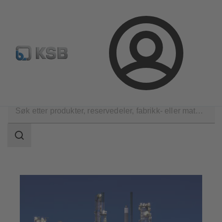
Produktsøk
Retur & reklamasjon
Konfigurer produkte
Logg
inn
Applikasjoner
Olje- og gass
Søkeområde
Søkeområde