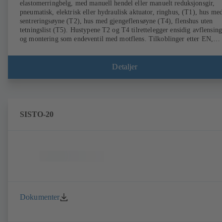
elastomerringbelg, med manuell hendel eller manuelt reduksjonsgir,
pneumatisk, elektrisk eller hydraulisk aktuator, ringhus, (T1), hus me
sentreringsøyne (T2), hus med gjengeflensøyne (T4), flenshus uten
tetningslist (T5). Hustypene T2 og T4 tilrettelegger ensidig avflensing
og montering som endeventil med motflens. Tilkoblinger etter EN,
ASME, JIS.
Detaljer
SISTO-20
Dokumenter