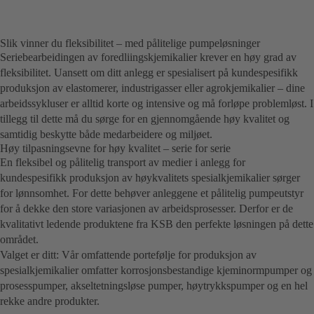
Slik vinner du fleksibilitet – med pålitelige pumpeløsninger
Seriebearbeidingen av foredliingskjemikalier krever en høy grad av
fleksibilitet. Uansett om ditt anlegg er spesialisert på kundespesifikk
produksjon av elastomerer, industrigasser eller agrokjemikalier – dine
arbeidssykluser er alltid korte og intensive og må forløpe problemløst. I
tillegg til dette må du sørge for en gjennomgående høy kvalitet og
samtidig beskytte både medarbeidere og miljøet.
Høy tilpasningsevne for høy kvalitet – serie for serie
En fleksibel og pålitelig transport av medier i anlegg for
kundespesifikk produksjon av høykvalitets spesialkjemikalier sørger
for lønnsomhet. For dette behøver anleggene et pålitelig pumpeutstyr
for å dekke den store variasjonen av arbeidsprosesser. Derfor er de
kvalitativt ledende produktene fra KSB den perfekte løsningen på dette
området.
Valget er ditt: Vår omfattende portefølje for produksjon av
spesialkjemikalier omfatter korrosjonsbestandige kjeminormpumper og
prosesspumper, akseltetningsløse pumper, høytrykkspumper og en hel
rekke andre produkter.