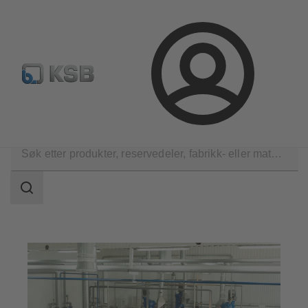
Produktsøk
Retur & reklamasjon
Konfigurer produkte
Logg
inn
Applikasjoner
Kjemi
Spesialkjemikalier
Søkeområde
Søkeområde