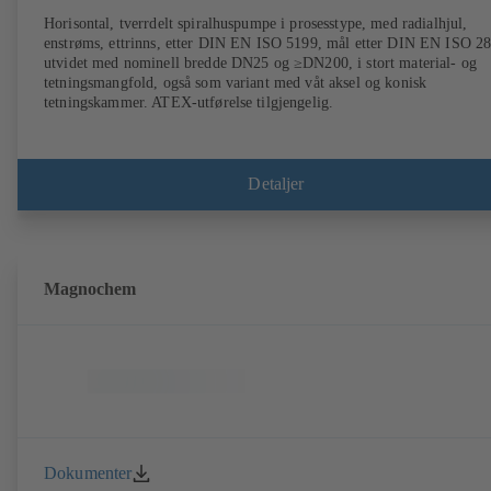
Horisontal, tverrdelt spiralhuspumpe i prosesstype, med radialhjul,
enstrøms, ettrinns, etter DIN EN ISO 5199, mål etter DIN EN ISO 2
utvidet med nominell bredde DN25 og ≥DN200, i stort material- og
tetningsmangfold, også som variant med våt aksel og konisk
tetningskammer. ATEX-utførelse tilgjengelig.
Detaljer
Magnochem
Dokumenter