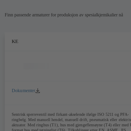
Finn passende armaturer for produksjon av spesialkjemikalier nå
KE
Dokumenter
Sentrisk sperreventil med firkant-akselende ifølge ISO 5211 og PFA-
ringbelg. Med manuell hendel, manuell drift, pneumatisk eller elektri
aktuator. Med ringhus (T1), hus med gjengeflensøyne (T4) eller med 
formet hus med tetninglist (T6). Tilkoblinger etter EN, ASME, JIS