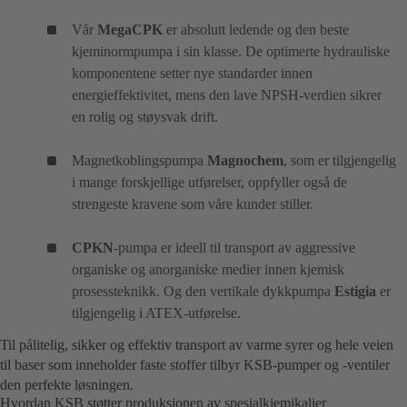
Vår
MegaCPK
er absolutt ledende og den beste
kjeminormpumpa i sin klasse. De optimerte hydrauliske
komponentene setter nye standarder innen
energieffektivitet, mens den lave NPSH-verdien sikrer
en rolig og støysvak drift.
Magnetkoblingspumpa
Magnochem
, som er tilgjengelig
i mange forskjellige utførelser, oppfyller også de
strengeste kravene som våre kunder stiller.
CPKN
-pumpa er ideell til transport av aggressive
organiske og anorganiske medier innen kjemisk
prosessteknikk. Og den vertikale dykkpumpa
Estigia
er
tilgjengelig i ATEX-utførelse.
Til pålitelig, sikker og effektiv transport av varme syrer og hele veien
til baser som inneholder faste stoffer tilbyr KSB-pumper og -ventiler
den perfekte løsningen.
Hvordan KSB støtter produksjonen av spesialkjemikalier