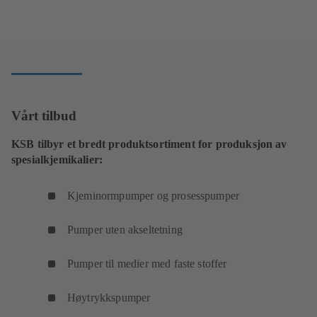
en
ny
fane)
Vårt tilbud
KSB tilbyr et bredt produktsortiment for produksjon av
spesialkjemikalier:
Kjeminormpumper og prosesspumper
Pumper uten akseltetning
Pumper til medier med faste stoffer
Høytrykkspumper