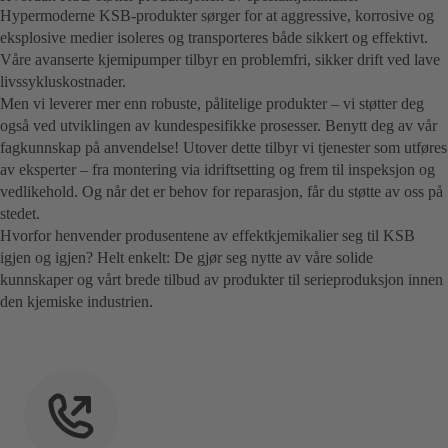
Hypermoderne KSB-produkter sørger for at aggressive, korrosive og
eksplosive medier isoleres og transporteres både sikkert og effektivt.
Våre avanserte kjemipumper tilbyr en problemfri, sikker drift ved lave
livssykluskostnader.
Men vi leverer mer enn robuste, pålitelige produkter – vi støtter deg
også ved utviklingen av kundespesifikke prosesser. Benytt deg av vår
fagkunnskap på anvendelse! Utover dette tilbyr vi tjenester som utføres
av eksperter – fra montering via idriftsetting og frem til inspeksjon og
vedlikehold. Og når det er behov for reparasjon, får du støtte av oss på
stedet.
Hvorfor henvender produsentene av effektkjemikalier seg til KSB
igjen og igjen? Helt enkelt: De gjør seg nytte av våre solide
kunnskaper og vårt brede tilbud av produkter til serieproduksjon innen
den kjemiske industrien.