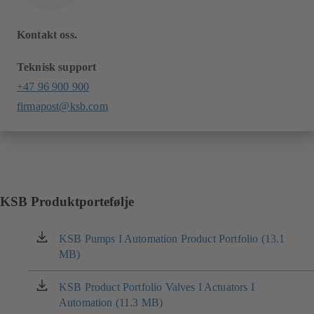
Kontakt oss.
Teknisk support
+47 96 900 900
firmapost@ksb.com
KSB Produktportefølje
KSB Pumps I Automation Product Portfolio (13.1
(åpnes
MB)
i
en
ny
KSB Product Portfolio Valves I Actuators I
(åpnes
fane)
Automation (11.3 MB)
i