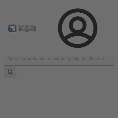
Produktsøk
Retur & reklamasjon
Konfigurer produkte
Logg
inn
Bedriften
Aktuelt
Søkeområde
Søkeområde