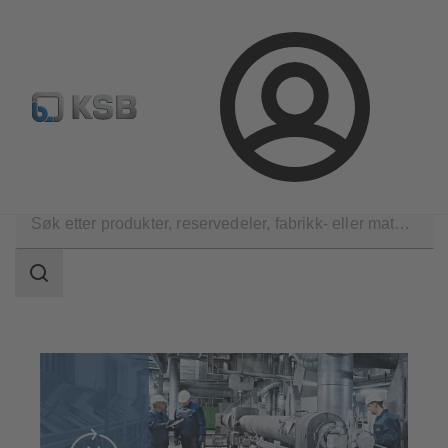
Produktsøk
Retur & reklamasjon
Konfigurer produkte
Logg
inn
Tekniske tjenester
Drift
Søkeområde
Søkeområde