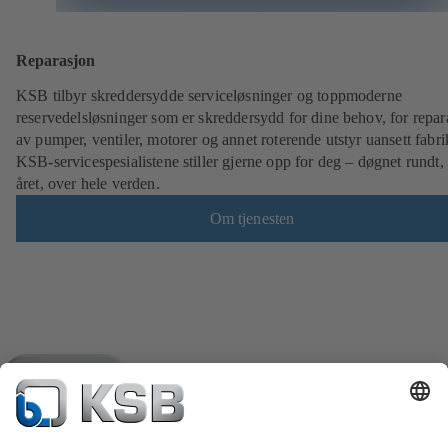
Reparasjon
KSB tilbyr skreddersydde serviceløsninger og toppmoderne
reservedelsløsninger som er skreddersydd for dine behov, for repar
av pumper, ventiler, motorer og annet roterende utstyr uansett fabri
KSB-servicespesialistene stiller gjerne opp for deg – døgnet rundt,
året, over hele verden.
Om tjenesten