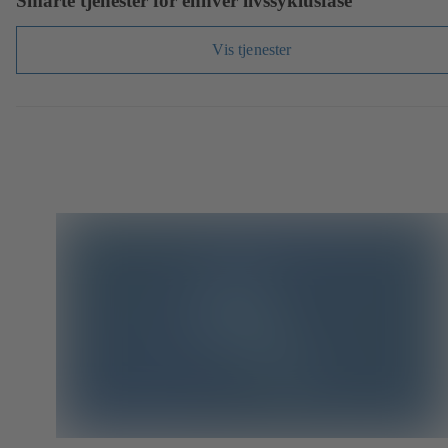
Smarte tjenester for enhver livssyklusfase
Vis tjenester