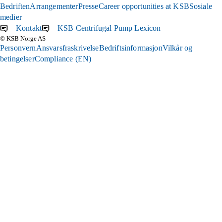
Bedriften
Arrangementer
Presse
Career opportunities at KSB
Sosiale
medier
Kontakt
KSB Centrifugal Pump Lexicon
(åpnes
© KSB Norge AS
i
Personvern
Ansvarsfraskrivelse
Bedriftsinformasjon
Vilkår og
en
betingelser
Compliance (EN)
(åpnes
ny
i
fane)
en
ny
fane)