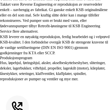
Takket være Reverse Engineering er reproduksjon av reservedeler
enkelt – uavhengig av fabrikat. Gi ganske enkelt KSB originalmålene
eller en del som mal. Selv kraftig slitte deler kan i mange tilfeller
rekonstrueres. Ved pumper som er brukt med vann, eller
fødevannspumper tilbyr Retrofit-løsningene til KSB Engineering
Service flere alternativer.
KSB leverer en nøyaktig reproduksjon, ferdig bearbeidet og i velprøvd
KSB-kvalitet. I den forbindelse overgår KSB de strengeste kravene til
de vanlige sertifiseringene (DIN EN ISO 9001) gjennom
godkjenninger fra KTA eller SCCP.
Produksjonsprogram
Hus, løpehjul, føringshjul, aksler, akselbeskyttelseshylser, sliteringer,
deksler, lagerbukker, viftehjul, propeller, lageskilt (motor), kileplater,
låsestykker, seteringer, klaffventiler, klaffplater, spindler,
reproduksjoner av pumper og ventiler og mye mer.