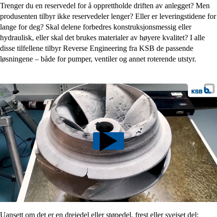
Trenger du en reservedel for å opprettholde driften av anlegget? Men
produsenten tilbyr ikke reservedeler lenger? Eller er leveringstidene for
lange for deg? Skal delene forbedres konstruksjonsmessig eller
hydraulisk, eller skal det brukes materialer av høyere kvalitet? I alle
disse tilfellene tilbyr Reverse Engineering fra KSB de passende
løsningene – både for pumper, ventiler og annet roterende utstyr.
Uansett om det er en dreiedel eller støpedel, frest eller sveiset del: