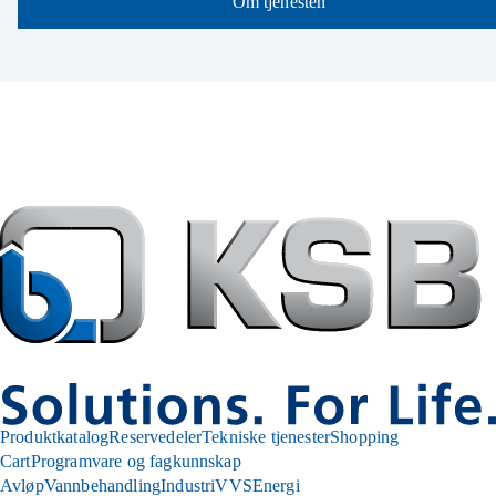
Om tjenesten
Produktkatalog
Reservedeler
Tekniske tjenester
Shopping
Cart
Programvare og fagkunnskap
Avløp
Vannbehandling
Industri
VVS
Energi