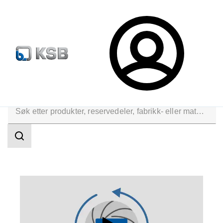
Produktsøk
Retur & reklamasjon
Konfigurer produkte
Logg
inn
Tekniske tjenester
Reparasjon
Reverse Engineering
Søkeområde
Søkeområde