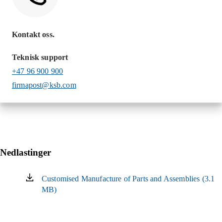
Kontakt oss.
Teknisk support
+47 96 900 900
firmapost@ksb.com
Nedlastinger
Customised Manufacture of Parts and Assemblies (3.1
(åpnes
MB)
i
en
ny