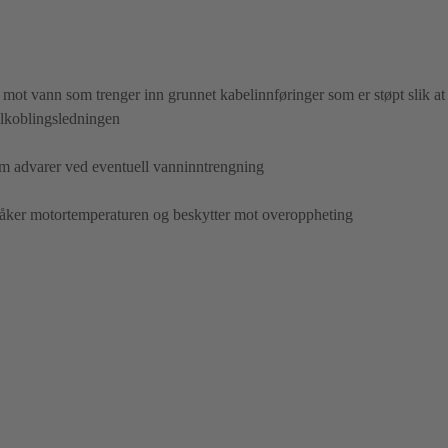
e mot vann som trenger inn grunnet kabelinnføringer som er støpt slik at
tilkoblingsledningen
om advarer ved eventuell vanninntrengning
våker motortemperaturen og beskytter mot overoppheting