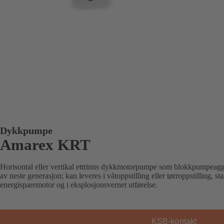
Dykkpumpe
Amarex KRT
Horisontal eller vertikal ettrinns dykkmotorpumpe som blokkpumpeaggr
av neste generasjon; kan leveres i våtoppstilling eller tørroppstilling, s
energisparemotor og i eksplosjonsvernet utførelse.
KSB-kontakt