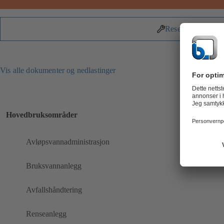
Reservedeler
Vis alle dokumenter og nedlastinger
Hovedbruksområder
Avløpsvannadministrasjon
Bruksvannanlegg
Avfallshåndtering
Renseanlegg