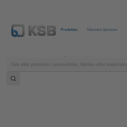
Produkter
Tekniske tjenester
Produkter
Produktkatalog
Amarex KRT
Søkeområde
Søkeområde