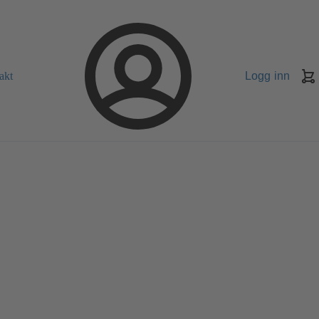
akt
Logg inn