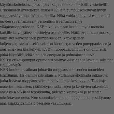
käyttötarkoituksissa joissa, järvissä ja rannikonläheisillä vesireiteillä.
Erinomaisen imutehonsa ansiosta KSB:n pumput soveltuvat hyvin
ruoppauskäyttöön sisämaa-alueilla. Niitä voidaan käyttää esimerkiksi
järvien syventämiseen, vesireittien leventämiseen ja
ylläpitoruoppaukseen. KSB:n valikoimaan kuuluu myös tuotteita
kaikille kaivosjätteen käsittelyn osa-alueille. Näitä ovat muun muassa
laitteistot kaivosjätteen pumppaukseen, kaivosjätteen
kuljetusjärjestelmät sekä ratkaisut kierrätetyn veden pumppaukseen ja
maa-aineksen käsittelyyn. KSB:n ruoppauspumpuille on ominaista
pitkä käyttöikä sekä alhainen energian ja polttoaineen tarve.
KSB:n erikoispumput optimoivat sisämaa-alueiden ja laskeutusaltaiden
ruoppaustyöt
KSB kuuluu maailman johtaviin ruoppausteollisuuden tuotteiden
toimittajiin. Tarjoamme pitkäikäisiä, kustannustehokkaita ratkaisuja,
jotka lisäävät ruoppaustöiden tuottavuutta ja kestävyyttä. Tiukkojen
materiaalitestausten, räätälöityjen ratkaisujen ja kestävien rakenteiden
ansiosta KSB lisää tehokkuutta, pidentää käyttöikää ja parantaa
toimintavarmuutta. Kun suunnittelemme pumppujamme, keskitymme
aina asiakkaidemme prosessien vaatimuksiin.