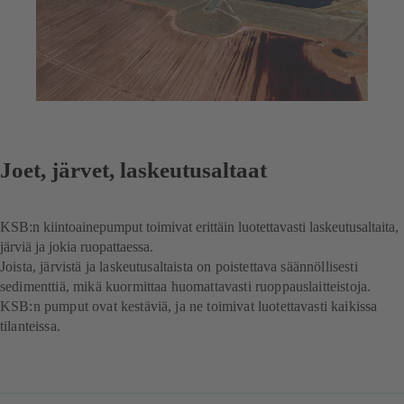
Joet, järvet, laskeutusaltaat
KSB:n kiintoainepumput toimivat erittäin luotettavasti laskeutusaltaita,
järviä ja jokia ruopattaessa.
Joista, järvistä ja laskeutusaltaista on poistettava säännöllisesti
sedimenttiä, mikä kuormittaa huomattavasti ruoppauslaitteistoja.
KSB:n pumput ovat kestäviä, ja ne toimivat luotettavasti kaikissa
tilanteissa.