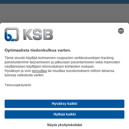
Tuoteluettelo
KSB SupremeServ: Spare Parts
KSB SupremeServ:
huippupalvelua pumpuille ja venttiileille
Ostoskori
Ohjelmisto ja
osaaminen
Jätevesitekniikka
Vesitekniikka
Teollisuustekniikka
Rakennustekniikka
Kansainvälistä osaamista ja paikallista
palvelua
Tapahtumat
Uutiset
Ura KSB:llä
Sosiaalinen media
© KSB Finland Oy
Tietosuoja
Vastuuvapauslauseke
Julkaisutiedot
Yleiset