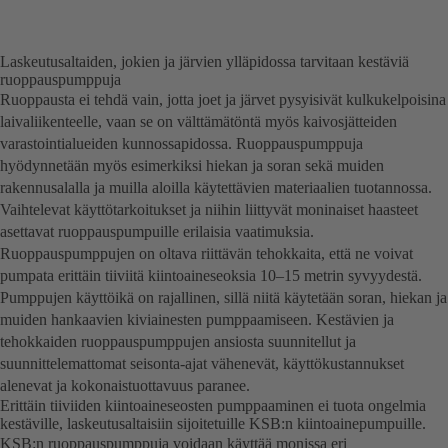
Laskeutusaltaiden, jokien ja järvien ylläpidossa tarvitaan kestäviä
ruoppauspumppuja
Ruoppausta ei tehdä vain, jotta joet ja järvet pysyisivät kulkukelpoisina
laivaliikenteelle, vaan se on välttämätöntä myös kaivosjätteiden
varastointialueiden kunnossapidossa. Ruoppauspumppuja
hyödynnetään myös esimerkiksi hiekan ja soran sekä muiden
rakennusalalla ja muilla aloilla käytettävien materiaalien tuotannossa.
Vaihtelevat käyttötarkoitukset ja niihin liittyvät moninaiset haasteet
asettavat ruoppauspumpuille erilaisia vaatimuksia.
Ruoppauspumppujen on oltava riittävän tehokkaita, että ne voivat
pumpata erittäin tiiviitä kiintoaineseoksia 10–15 metrin syvyydestä.
Pumppujen käyttöikä on rajallinen, sillä niitä käytetään soran, hiekan ja
muiden hankaavien kiviainesten pumppaamiseen. Kestävien ja
tehokkaiden ruoppauspumppujen ansiosta suunnitellut ja
suunnittelemattomat seisonta-ajat vähenevät, käyttökustannukset
alenevat ja kokonaistuottavuus paranee.
Erittäin tiiviiden kiintoaineseosten pumppaaminen ei tuota ongelmia
kestäville, laskeutusaltaisiin sijoitetuille KSB:n kiintoainepumpuille.
KSB:n ruoppauspumppuja voidaan käyttää monissa eri