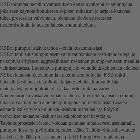
KSB toimittaa metallin valmistuksen kansainvälisenä asiantuntijana
jokaiseen käyttötarkoitukseen sopivan ratkaisun ja tarjoaa kattavaa
tukea prosessien valvontaan, olemassa olevien prosessien
modernisointiin ja uusien laitosten suunnitteluun.
KSB:n pumput lisäävät tehoa – eivät kustannuksiasi
KSB:n teollisuuspumput asettavat maailmanlaajuisesti standardeja, ja
ne sopivat erityisesti aggressiivisten nesteiden pumppaamiseen metallia
valmistettaessa. Luotettavia pumppuja ja venttiileitä kehitetään edelleen
KSB:n kattavan tietotaidon ja kokemuksen pohjalta. KSB tutkii
intensiivisesti uusia tekniikoita ja jatkokehittää innovatiivisia
materiaaleja pumppukoteloita ja laakeritekniikkaa varten.
Näiden tarpeita vastaavien materiaalien ja tiivisteiden ansiosta muun
muassa vaativimpien aineiden pumppaus on mahdollista. Lisäksi
esimerkiksi erityisen kulutusta kestävät materiaalit ja PolySiC-
verhoukset takaavat keskimääräistä pidemmät käyttöajat.
Tuotantoprosessien laatua voidaan parantaa ratkaisevasti asentamalla
pumppu, jossa on pyörimisnopeuden säätö. Tällöin virtaustilavuuden
lisäksi säädellään prosessipainetta. KSB PumpDrive mukauttaa