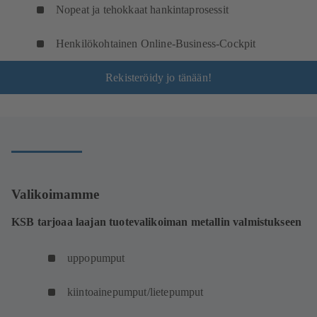
Nopeat ja tehokkaat hankintaprosessit
Henkilökohtainen Online-Business-Cockpit
Rekisteröidy jo tänään!
Valikoimamme
KSB tarjoaa laajan tuotevalikoiman metallin valmistukseen
uppopumput
kiintoainepumput/lietepumput