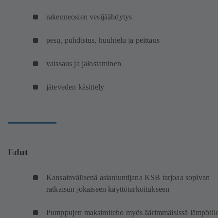
rakenneosien vesijäähdytys
pesu, puhdistus, huuhtelu ja peittaus
valssaus ja jalostaminen
jäteveden käsittely
Edut
Kansainvälisenä asiantuntijana KSB tarjoaa sopivan
ratkaisun jokaiseen käyttötarkoitukseen
Pumppujen maksimiteho myös äärimmäisissä lämpötilo