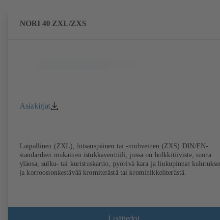
NORI 40 ZXL/ZXS
Asiakirjat
Laipallinen (ZXL), hitsauspäinen tai -muhveinen (ZXS) DIN/EN-
standardien mukainen istukkaventtiili, jossa on holkkitiiviste, suora
yläosa, sulku- tai kuristuskartio, pyörivä kara ja liukupinnat kulutukse
ja korroosionkestävää kromiterästä tai krominikkeliterästä.
Lisätiedot