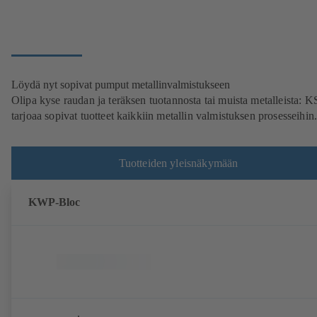
Löydä nyt sopivat pumput metallinvalmistukseen
Olipa kyse raudan ja teräksen tuotannosta tai muista metalleista: 
tarjoaa sopivat tuotteet kaikkiin metallin valmistuksen prosesseihin
Tuotteiden yleisnäkymään
KWP-Bloc