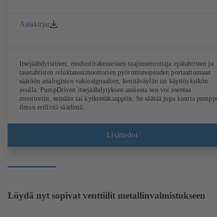
Asiakirjat
Itsejäähdytteinen, moduulirakenteinen taajuusmuuttaja epätahtisten ja
tasatahtisten reluktanssimoottorien pyörimisnopeuden portaattomaan
säätöön analogisten vakiosignaalien, kenttäväylän tai käyttöyksikön
avulla. PumpDriven itsejäähdytyksen ansiosta sen voi asentaa
moottoriin, seinään tai kytkentäkaappiin. Se säätää jopa kuutta pumpp
ilman erillistä säädintä.
Lisätiedot
Löydä nyt sopivat venttiilit metallinvalmistukseen