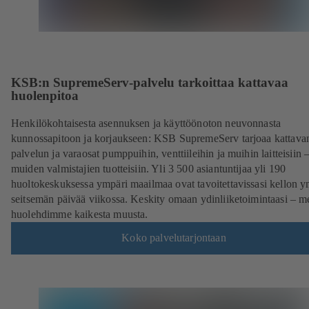
KSB:n SupremeServ-palvelu tarkoittaa kattavaa
huolenpitoa
Henkilökohtaisesta asennuksen ja käyttöönoton neuvonnasta
kunnossapitoon ja korjaukseen: KSB SupremeServ tarjoaa kattava
palvelun ja varaosat pumppuihin, venttiileihin ja muihin laitteisiin
muiden valmistajien tuotteisiin. Yli 3 500 asiantuntijaa yli 190
huoltokeskuksessa ympäri maailmaa ovat tavoitettavissasi kellon y
seitsemän päivää viikossa. Keskity omaan ydinliiketoimintaasi – m
huolehdimme kaikesta muusta.
Koko palvelutarjontaan