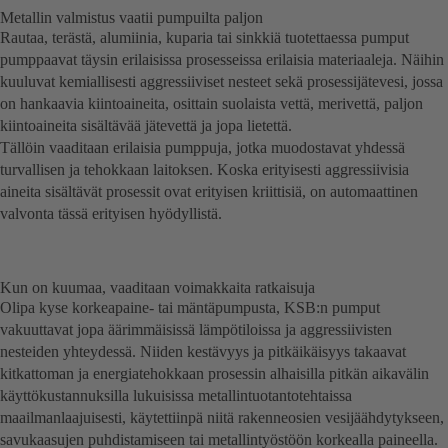
Metallin valmistus vaatii pumpuilta paljon
Rautaa, terästä, alumiinia, kuparia tai sinkkiä tuotettaessa pumput
pumppaavat täysin erilaisissa prosesseissa erilaisia materiaaleja. Näihin
kuuluvat kemiallisesti aggressiiviset nesteet sekä prosessijätevesi, jossa
on hankaavia kiintoaineita, osittain suolaista vettä, merivettä, paljon
kiintoaineita sisältävää jätevettä ja jopa lietettä.
Tällöin vaaditaan erilaisia pumppuja, jotka muodostavat yhdessä
turvallisen ja tehokkaan laitoksen. Koska erityisesti aggressiivisia
aineita sisältävät prosessit ovat erityisen kriittisiä, on automaattinen
valvonta tässä erityisen hyödyllistä.
Kun on kuumaa, vaaditaan voimakkaita ratkaisuja
Olipa kyse korkeapaine- tai mäntäpumpusta, KSB:n pumput
vakuuttavat jopa äärimmäisissä lämpötiloissa ja aggressiivisten
nesteiden yhteydessä. Niiden kestävyys ja pitkäikäisyys takaavat
kitkattoman ja energiatehokkaan prosessin alhaisilla pitkän aikavälin
käyttökustannuksilla lukuisissa metallintuotantotehtaissa
maailmanlaajuisesti, käytettiinpä niitä rakenneosien vesijäähdytykseen,
savukaasujen puhdistamiseen tai metallintyöstöön korkealla paineella.