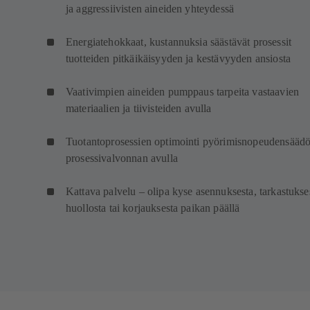
ja aggressiivisten aineiden yhteydessä
Energiatehokkaat, kustannuksia säästävät prosessit
tuotteiden pitkäikäisyyden ja kestävyyden ansiosta
Vaativimpien aineiden pumppaus tarpeita vastaavien
materiaalien ja tiivisteiden avulla
Tuotantoprosessien optimointi pyörimisnopeudensäädö
prosessivalvonnan avulla
Kattava palvelu – olipa kyse asennuksesta, tarkastukse
huollosta tai korjauksesta paikan päällä