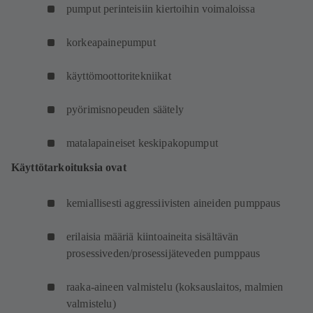
pumput perinteisiin kiertoihin voimaloissa
korkeapainepumput
käyttömoottoritekniikat
pyörimisnopeuden säätely
matalapaineiset keskipakopumput
Käyttötarkoituksia ovat
kemiallisesti aggressiivisten aineiden pumppaus
erilaisia määriä kiintoaineita sisältävän
prosessiveden/prosessijäteveden pumppaus
raaka-aineen valmistelu (koksauslaitos, malmien
valmistelu)