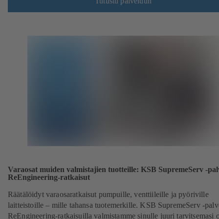
Tutustu palveluun
Varaosat muiden valmistajien tuotteille: KSB SupremeServ -pal
ReEngineering-ratkaisut
Räätälöidyt varaosaratkaisut pumpuille, venttiileille ja pyöriville
laitteistoille – mille tahansa tuotemerkille. KSB SupremeServ -pal
ReEngineering-ratkaisuilla valmistamme sinulle juuri tarvitsemasi 