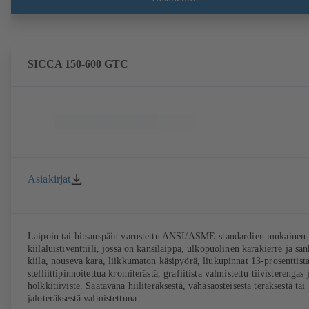
SICCA 150-600 GTC
Asiakirjat
Laipoin tai hitsauspäin varustettu ANSI/ASME-standardien mukainen
kiilaluistiventtiili, jossa on kansilaippa, ulkopuolinen karakierre ja san
kiila, nouseva kara, liikkumaton käsipyörä, liukupinnat 13-prosenttist
stelliittipinnoitettua kromiterästä, grafiitista valmistettu tiivisterengas 
holkkitiiviste. Saatavana hiiliteräksestä, vähäsaosteisesta teräksestä tai
jaloteräksestä valmistettuna.