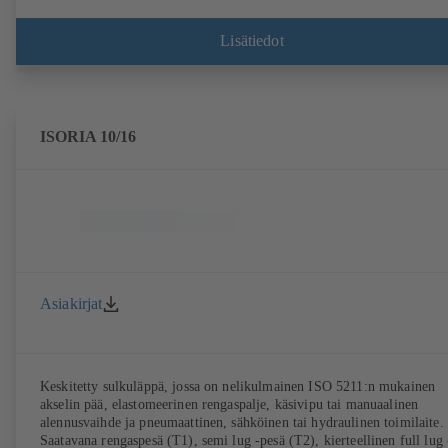
Lisätiedot
ISORIA 10/16
Asiakirjat
Keskitetty sulkuläppä, jossa on nelikulmainen ISO 5211:n mukainen
akselin pää, elastomeerinen rengaspalje, käsivipu tai manuaalinen
alennusvaihde ja pneumaattinen, sähköinen tai hydraulinen toimilaite.
Saatavana rengaspesä (T1), semi lug -pesä (T2), kierteellinen full lug 