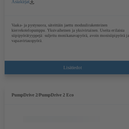
Asiakirjat
Vaaka- ja pystysuora, säteittäin jaettu moduulirakenteinen
kierrekotelopumppu. Yksivaiheinen ja yksivirtainen. Useita erilaisia
siipipyörätyyppejä: suljettu monikanavapyörä, avoin monisiipipyörä j
vapaavirtauspyörä.
Lisätiedot
PumpDrive 2/PumpDrive 2 Eco