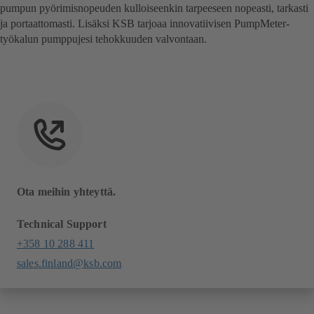
pumpun pyörimisnopeuden kulloiseenkin tarpeeseen nopeasti, tarkasti
ja portaattomasti. Lisäksi KSB tarjoaa innovatiivisen PumpMeter-
työkalun pumppujesi tehokkuuden valvontaan.
Ota meihin yhteyttä.
Technical Support
+358 10 288 411
sales.finland@ksb.com