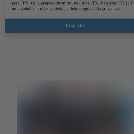
pesä (T4), tai laippapesä ilman tiivistekiskoa (T5). Pesätyypit T2 ja T
on mahdollista sulkea yhdeltä puolelta umpilaipalla ja asentaa
päätyventtiiliksi vastalaipan kanssa. Liitännät EN-, ASME- ja JIS-
standardin mukaan.
Lisätiedot