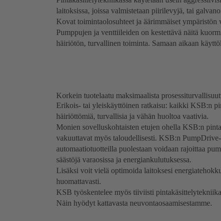
laitoksissa, joissa valmistetaan piirilevyjä, tai galvan
Kovat toimintaolosuhteet ja äärimmäiset ympäristön v
Pumppujen ja venttiileiden on kestettävä näitä kuormit
häiriötön, turvallinen toiminta. Samaan aikaan käyttö
Korkein tuotelaatu maksimaalista prosessiturvallisuut
Erikois- tai yleiskäyttöinen ratkaisu: kaikki KSB:n pin
häiriöttömiä, turvallisia ja vähän huoltoa vaativia.
Monien sovelluskohtaisten etujen ohella KSB:n pintakä
vakuuttavat myös taloudellisesti. KSB:n PumpDrive- 
automaatiotuotteilla puolestaan voidaan rajoittaa p
säästöjä varaosissa ja energiankulutuksessa.
Lisäksi voit vielä optimoida laitoksesi energiatehokku
huomattavasti.
KSB työskentelee myös tiiviisti pintakäsittelytekniika
Näin hyödyt kattavasta neuvontaosaamisestamme.