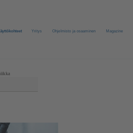
äyttökohteet
Yritys
Ohjelmisto ja osaaminen
Magazine
nen media
niikka