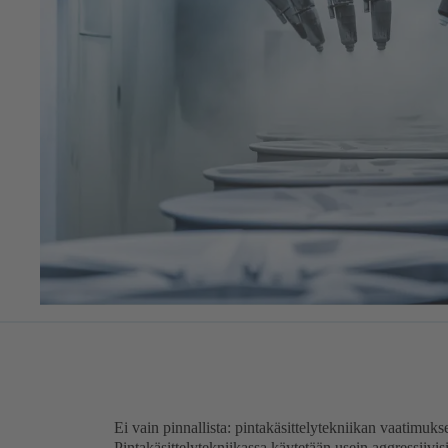
Ei vain pinnallista: pintakäsittelytekniikan vaatimuks
Pintakäsittelytekniikassa käytetään usein aggressiivis