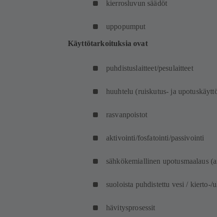
kierrosluvun säädöt
uppopumput
Käyttötarkoituksia ovat
puhdistuslaitteet/pesulaitteet
huuhtelu (ruiskutus- ja upotuskäytt
rasvanpoistot
aktivointi/fosfatointi/passivointi
sähkökemiallinen upotusmaalaus (a
suoloista puhdistettu vesi / kierto-
hävitysprosessit