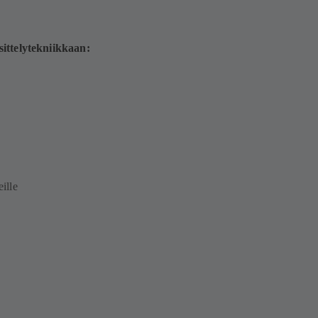
ittelytekniikkaan:
eille