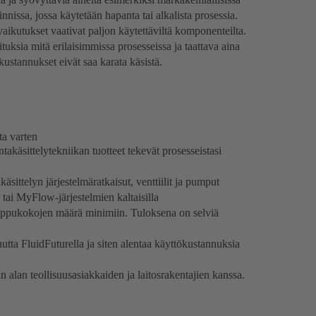
oinnissa, jossa käytetään hapanta tai alkalista prosessia.
aikutukset vaativat paljon käytettäviltä komponenteilta.
uksia mitä erilaisimmissa prosesseissa ja taattava aina
kustannukset eivät saa karata käsistä.
ta varten
takäsittelytekniikan tuotteet tekevät prosesseistasi
sittelyn järjestelmäratkaisut, venttiilit ja pumput
tai MyFlow-järjestelmien kaltaisilla
umppukokojen määrä minimiin. Tuloksena on selviä
utta FluidFuturella ja siten alentaa käyttökustannuksia
n alan teollisuusasiakkaiden ja laitosrakentajien kanssa.