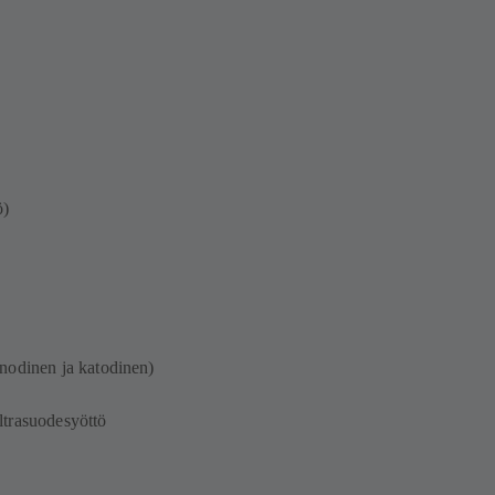
ö)
nodinen ja katodinen)
/ultrasuodesyöttö