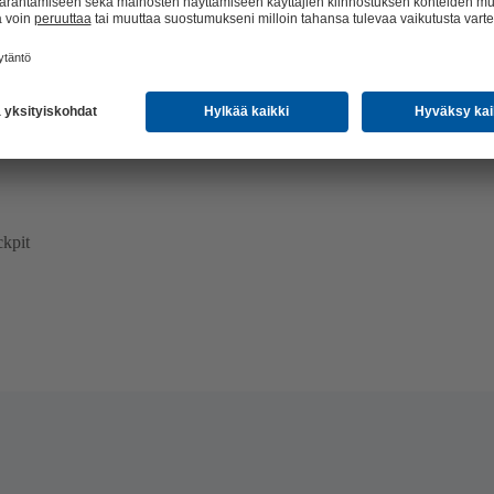
me – auki
kpit