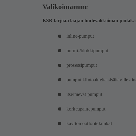
Valikoimamme
KSB tarjoaa laajan tuotevalikoiman pintakäs
inline-pumput
normi-/blokkipumput
prosessipumput
pumput kiintoaineita sisältäville ain
itseimevät pumput
korkeapainepumput
käyttömoottoritekniikat