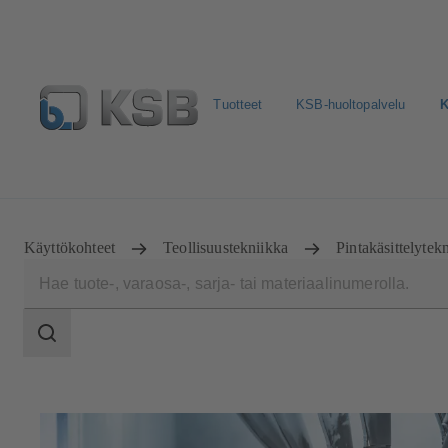
Tuotteet
KSB-huoltopalvelu
K
Valitse pumput ja venttiilit
Konfiguroi tuote
Sosiaali
Käyttökohteet
Teollisuustekniikka
Pintakäsittelytek
Haun
laajuus
Haun
laajuus