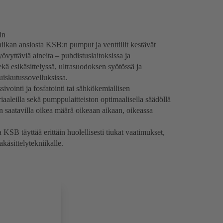
in
niikan ansiosta KSB:n pumput ja venttiilit kestävät
yövyttäviä aineita – puhdistuslaitoksissa ja
ekä esikäsittelyssä, ultrasuodoksen syötössä ja
uiskutussovelluksissa.
ivointi ja fosfatointi tai sähkökemiallisen
aaleilla sekä pumppulaitteiston optimaalisella säädöllä
n saatavilla oikea määrä oikeaan aikaan, oikeassa
 KSB täyttää erittäin huolellisesti tiukat vaatimukset,
akäsittelytekniikalle.