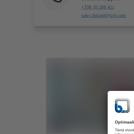
+358 10 288 411
sales.finland@ksb.com