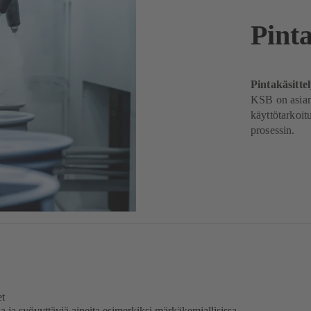
Pinta
Pintakäsitte
KSB on asiant
käyttötarkoit
prosessin.
et
ia ja syövyttäviä aineita esimerkiksi märkäkemiallisissa