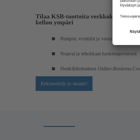
Tilaa KSB-tuotteita verkkokaupastam
kellon ympäri
Pumput, venttiilit ja varaosat
Nopeat ja tehokkaat hankintaprosessit
Henkilökohtainen Online-Business-Coc
Rekisteröidy jo tänään!