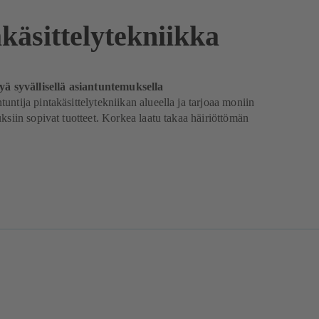
käsittelytekniikka
lyä syvällisellä asiantuntemuksella
untija pintakäsittelytekniikan alueella ja tarjoaa moniin
uksiin sopivat tuotteet. Korkea laatu takaa häiriöttömän