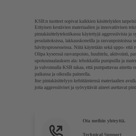
KSB:n tuotteet sopivat kaikkien käsittelyiden tarpeisi
Erityisen kestävien materiaalien ja innovatiivisen tek
pintakäsittelytekniikassa käytettyjä aggressiivisia ja s
pesulaitoksissa, lakkauskoneilla ja rasvanpoistoissa s
hävitysprosesseissa. Niitä käytetään sekä uppo- että r
Olipa kyseessä rasvanpoisto, huuhtelu, aktivointi, pass
upotusmaalauksen ala: tehokkailla pumpuilla ja materi
ja valvonnalla KSB takaa, että pumpattavaa ainetta o
paikassa ja oikealla paineella.
Itse pintakäsittelyyn kehittämiensä materiaalien avulla
joita aggressiiviset ja syövyttävät aineet asettavat pint
Ota meihin yhteyttä.
Technical Support