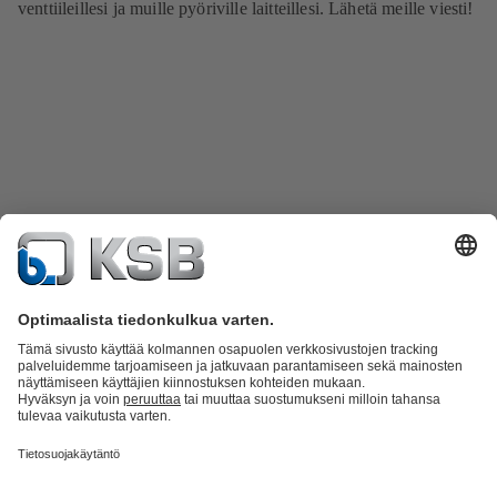
venttiileillesi ja muille pyöriville laitteillesi. Lähetä meille viesti!
Tuoteluettelo
KSB SupremeServ: Spare Parts
KSB SupremeServ:
huippupalvelua pumpuille ja venttiileille
Ostoskori
Ohjelmisto ja