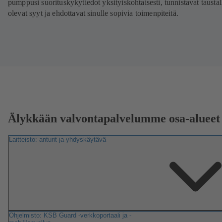
pumppusi suorituskykytiedot yksityiskohtaisesti, tunnistavat taustal
olevat syyt ja ehdottavat sinulle sopivia toimenpiteitä.
Älykkään valvontapalvelumme osa-alueet
Laitteisto: anturit ja yhdyskäytävä
Ohjelmisto: KSB Guard -verkkoportaali ja -