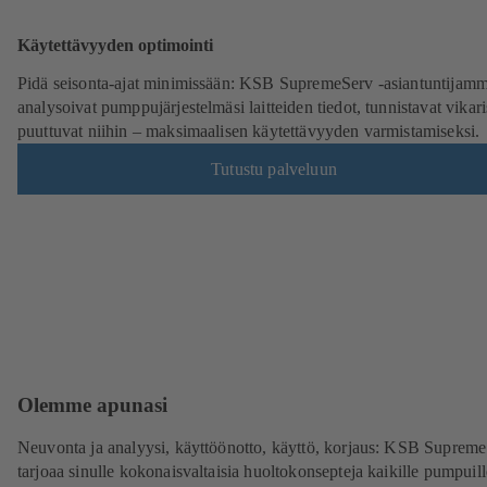
Käytettävyyden optimointi
Pidä seisonta-ajat minimissään: KSB SupremeServ -asiantuntijam
analysoivat pumppujärjestelmäsi laitteiden tiedot, tunnistavat vikari
puuttuvat niihin – maksimaalisen käytettävyyden varmistamiseksi.
Tutustu palveluun
Olemme apunasi
Neuvonta ja analyysi, käyttöönotto, käyttö, korjaus: KSB Suprem
tarjoaa sinulle kokonaisvaltaisia huoltokonsepteja kaikille pumpuill