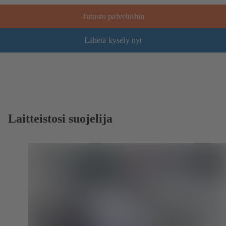
Tutustu palveluihin
Lähetä kysely nyt
Laitteistosi suojelija