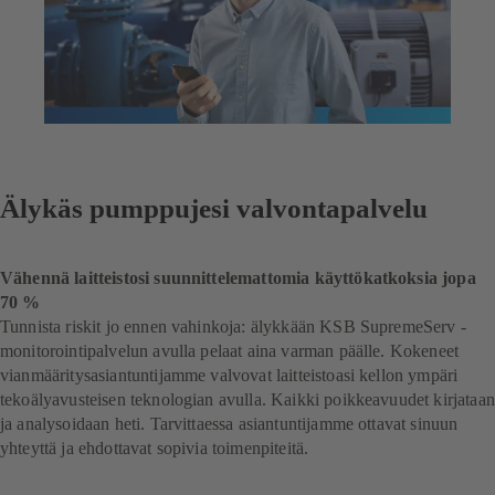
Älykäs pumppujesi valvontapalvelu
Vähennä laitteistosi suunnittelemattomia käyttökatkoksia jopa
70 %
Tunnista riskit jo ennen vahinkoja: älykkään KSB SupremeServ -
monitorointipalvelun avulla pelaat aina varman päälle. Kokeneet
vianmääritysasiantuntijamme valvovat laitteistoasi kellon ympäri
tekoälyavusteisen teknologian avulla. Kaikki poikkeavuudet kirjataan
ja analysoidaan heti. Tarvittaessa asiantuntijamme ottavat sinuun
yhteyttä ja ehdottavat sopivia toimenpiteitä.