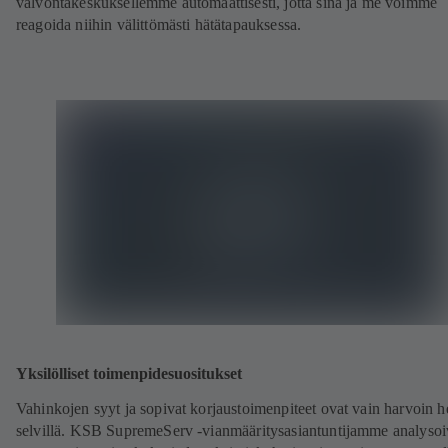
valvontakeskuksellemme automaattisesti, jotta sinä ja me voimme
reagoida niihin välittömästi hätätapauksessa.
Yksilölliset toimenpidesuositukset
Vahinkojen syyt ja sopivat korjaustoimenpiteet ovat vain harvoin h
selvillä. KSB SupremeServ -vianmääritysasiantuntijamme analysoi