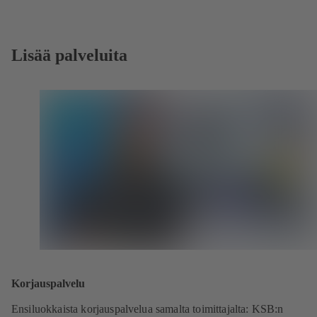
Lisää palveluita
Korjauspalvelu
Ensiluokkaista korjauspalvelua samalta toimittajalta: KSB:n