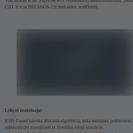
Voit luottaa KSB SupremeServ -vianmääritysasiantuntijoihin, joill
CAT II:n ja ISO 18436-2:n mukainen sertifiointi.
Lyhyet reaktioajat
KSB Guard käyttää älykästä algoritmia, joka tunnistaa poikkeavat
mittaustiedot itsenäisesti ja ilmoittaa niistä sinulle ja