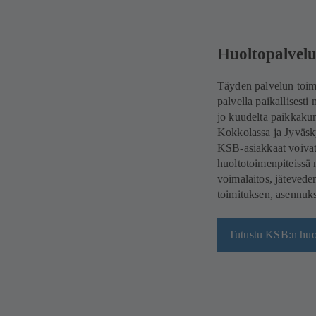
Huoltopalvelu
Täyden palvelun toim
palvella paikallisesti
jo kuudelta paikkaku
Kokkolassa ja Jyväsk
KSB-asiakkaat voivat 
huoltotoimenpiteissä 
voimalaitos, jätevede
toimituksen, asennuks
Tutustu KSB:n huo