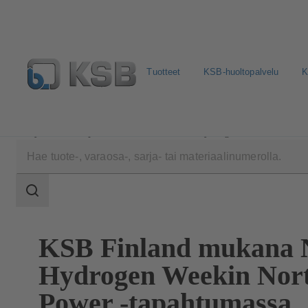
Tuotteet
KSB-huoltopalvelu
K
Yritys
Tapahtumat
Nordic Hydrogen Week 2026
Haun
laajuus
Haun
laajuus
KSB Finland mukana 
Hydrogen Weekin Nor
Power -tapahtumassa