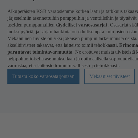
Alkuperäisten KSB-varaosiemme korkea laatu ja tarkkuus takaavat, 
järjestelmiin asennettuihin pumppuihin ja venttiileihin ja täyttävät
useiden pumppumallien
täydelliset varaosasarjat
. Osasarjat sisä
juoksupyöriä, ja sarjan hankinta on edullisempaa kuin osien ostam
Mekaaninen tiiviste on yksi jokaisen pumpun tärkeimmistä osista.
akselitiivisteet takaavat, että laitteisto toimii tehokkaasti.
Erinomai
parantavat toimintavarmuutta.
Ne erottuvat muista tiivisteistä 
helppohuoltoisella asennuksellaan ja optimaalisella sopivuudellaan 
varmistaa, että laitteisto toimii turvallisesti ja tehokkaasti.
Tutustu koko varaosatarjontaan
Mekaaniset tiivisteet