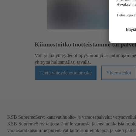
Kiinnostuitko tuotteistamme tai palv
Voit jättää yhteydenottopyynnön ja asiantuntijamme
yhteyttä haluamallasi tavalla.
Täytä yhteydenottolomake
Yhteystiedot
KSB SupremeServ:
kattavat huolto- ja varaosapalvelut vetysovellu
KSB SupremeServ tarjoaa sinulle varaosia ja ensiluokkaisia huolto
varaosaratkaisumme pidentävät laitteiston elinkaarta ja siten paits