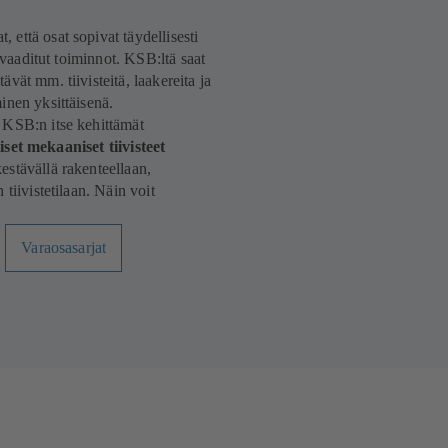
että osat sopivat täydellisesti
 vaaditut toiminnot. KSB:ltä saat
ltävät mm. tiivisteitä, laakereita ja
inen yksittäisenä.
 KSB:n itse kehittämät
set mekaaniset tiivisteet
kestävällä rakenteellaan,
tiivistetilaan. Näin voit
Varaosasarjat