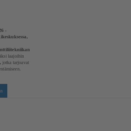
26
-
kikeskuksessa,
ttiliitekniikan
äksi laajoihin
e,
jotka
tarjoavat
nentämiseen.
an