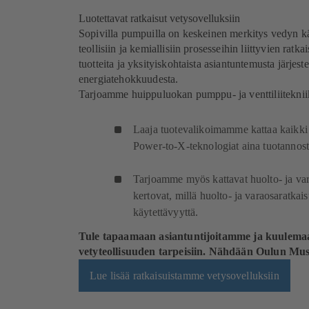
Luotettavat ratkaisut vetysovelluksiin
Sopivilla pumpuilla on keskeinen merkitys vedyn kä
teollisiin ja kemiallisiin prosesseihin liittyvien rat
tuotteita ja yksityiskohtaista asiantuntemusta järjeste
energiatehokkuudesta.
Tarjoamme huippuluokan pumppu- ja venttiliitekniik
Laaja tuotevalikoimamme kattaa kaikki v
Power-to-X-teknologiat aina tuotannosta
Tarjoamme myös kattavat huolto- ja var
kertovat, millä huolto- ja varaosaratkaisu
käytettävyyttä.
Tule tapaamaan asiantuntijoitamme ja kuulemaa
vetyteollisuuden tarpeisiin. Nähdään Oulun Musi
Lue lisää ratkaisuistamme vetysovelluksiin