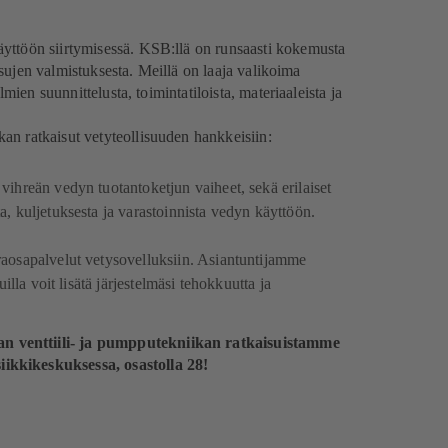
yttöön siirtymisessä. KSB:llä on runsaasti kokemusta
kaisujen valmistuksesta. Meillä on laaja valikoima
lmien suunnittelusta, toimintatiloista, materiaaleista ja
an ratkaisut vetyteollisuuden hankkeisiin:
ihreän vedyn tuotantoketjun vaiheet, sekä erilaiset
, kuljetuksesta ja varastoinnista vedyn käyttöön.
aosapalvelut vetysovelluksiin. Asiantuntijamme
illa voit lisätä järjestelmäsi tehokkuutta ja
n venttiili- ja pumpputekniikan ratkaisuistamme
ikkikeskuksessa, osastolla 28!