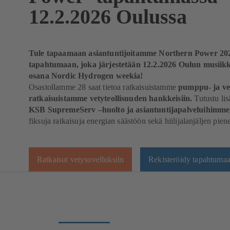
12.2.2026 Oulussa
Tule tapaamaan asiantuntijoitamme Northern Power 20
tapahtumaan, joka järjestetään 12.2.2026 Oulun musiik
osana Nordic Hydrogen weekia!
Osastollamme 28 saat tietoa ratkaisuistamme
pumppu- ja ven
ratkaisuistamme vetyteollisuuden hankkeisiin.
Tutustu lis
KSB SupremeServ –huolto ja asiantuntijapalveluihimm
fiksuja ratkaisuja energian säästöön sekä hiilijalanjäljen pie
Ratkaisut vetysovelluksiin
Rekisteröidy tapahtuma