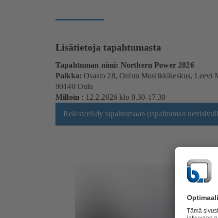
Lisätietoja tapahtumasta
Tapahtuman nimi:
Northern Power 2026
Paikka:
Osasto
28,
Oulun Musiikkikeskus,
Leevi M
90140 Oulu
Milloin
: 12.2.2026 klo 8.30-17.30
Rekisteröidy tapahtumaan (tapahtuman nettisivull