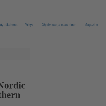
äyttökohteet
Yritys
Ohjelmisto ja osaaminen
Magazine
Nordic
thern