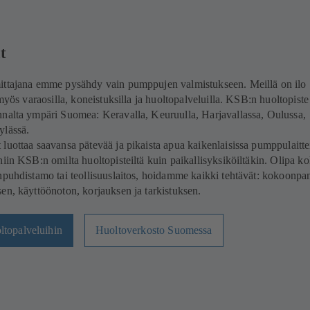
t
ittajana emme pysähdy vain pumppujen valmistukseen. Meillä on ilo
 myös varaosilla, koneistuksilla ja huoltopalveluilla. KSB:n huoltopiste
nnalta ympäri Suomea: Keravalla, Keuruulla, Harjavallassa, Oulussa,
ylässä.
luottaa saavansa pätevää ja pikaista apua kaikenlaisissa pumppulaitte
niin KSB:n omilta huoltopisteiltä kuin paikallisyksiköiltäkin. Olipa k
npuhdistamo tai teollisuuslaitos, hoidamme kaikki tehtävät: kokoonpa
en, käyttöönoton, korjauksen ja tarkistuksen.
ltopalveluihin
Huoltoverkosto Suomessa