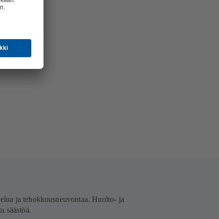
lvelua ja tehokkuusneuvontaa. Huolto- ja
ta säästöä.