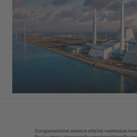
Energiamarkkinat asettavat erityisiä vaatimuksia konei
Raaka-aineista riippuvaisilla energiamarkkinoilla tarv