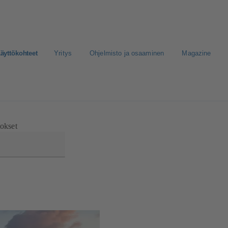
äyttökohteet
Yritys
Ohjelmisto ja osaaminen
Magazine
nen media
tokset