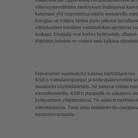
vähennystavoitteiden merkityksen lisääntyessä kasvav
kattamaan yhä suuremmissa määrin uusiutuvilla energi
Energiaa on voitava tuottaa myös jatkossa turvallisesti
edistykselliset fossiiliset voimalaitokset tarvitsevat 
koskaan. Etusijalla ovat korkea hyötysuhde, alhaiset
Häiriötön toiminta on voitava taata kaikissa olosuhtei
Erinomainen suorituskyky kaikissa käyttötilanteissa
KSB:n voimalaitospumput ja korkeapaineventtiilit sov
muuttuviin käyttötilanteisiin. Ne toimivat erittäin ene
kuormitusasteilla. KSB:n pumpuilla on ratkaiseva me
hyötysuhteen ylläpitämisessä. Ne auttavat merkittävä
vähentämisessä. Tämä antaa heilahtelevilla energiamar
kustannusvarmuutta.