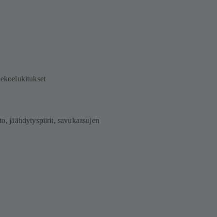
nekoelukitukset
to, jäähdytyspiirit, savukaasujen