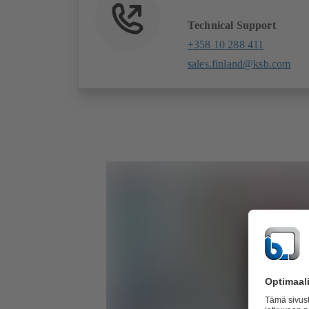
Technical Support
+358 10 288 411
sales.finland@ksb.com