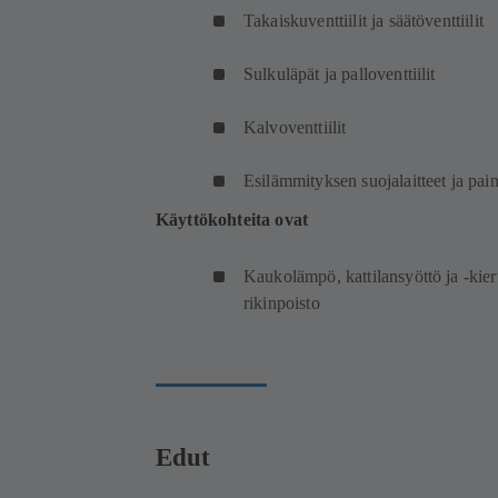
Takaiskuventtiilit ja säätöventtiilit
Sulkuläpät ja palloventtiilit
Kalvoventtiilit
Esilämmityksen suojalaitteet ja pai
Käyttökohteita ovat
Kaukolämpö, kattilansyöttö ja -kier
rikinpoisto
Edut