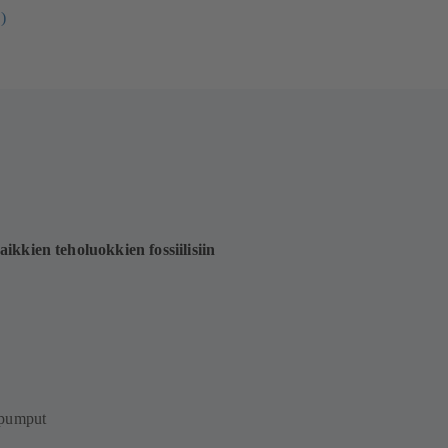
)
ikkien teholuokkien fossiilisiin
ipumput