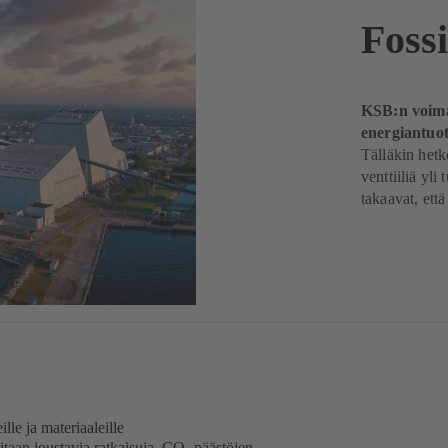
Fossi
KSB:n voimal
energiantuo
Tälläkin het
venttiiliä yli
takaavat, että
lle ja materiaaleille
itaan joustavia ratkaisuja. CO
-päästöjen