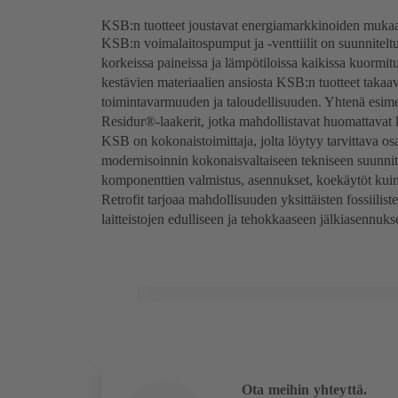
KSB:n tuotteet joustavat energiamarkkinoiden muka
KSB:n voimalaitospumput ja -venttiilit on suunniteltu
korkeissa paineissa ja lämpötiloissa kaikissa kuormitus
kestävien materiaalien ansiosta KSB:n tuotteet takaa
toimintavarmuuden ja taloudellisuuden. Yhtenä esime
Residur®-laakerit, jotka mahdollistavat huomattavat 
KSB on kokonaistoimittaja, jolta löytyy tarvittava o
modernisoinnin kokonaisvaltaiseen tekniseen suunnitt
komponenttien valmistus, asennukset, koekäytöt kuin
Retrofit tarjoaa mahdollisuuden yksittäisten fossiil
laitteistojen edulliseen ja tehokkaaseen jälkiasennuks
Ota meihin yhteyttä.