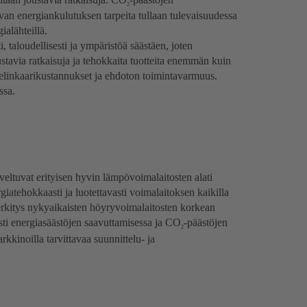
2
an energiankulutuksen tarpeita tullaan tulevaisuudessa
alähteillä.
, taloudellisesti ja ympäristöä säästäen, joten
joustavia ratkaisuja ja tehokkaita tuotteita enemmän kuin
 elinkaarikustannukset ja ehdoton toimintavarmuus.
ssa.
eltuvat erityisen hyvin lämpövoimalaitosten alati
rgiatehokkaasti ja luotettavasti voimalaitoksen kaikilla
rkitys nykyaikaisten höyryvoimalaitosten korkean
sti energiasäästöjen saavuttamisessa ja CO
-päästöjen
2
kkinoilla tarvittavaa suunnittelu- ja