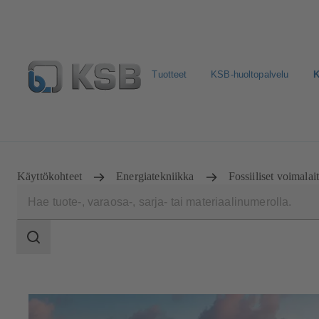
Tuotteet
KSB-huoltopalvelu
K
Valitse pumput ja venttiilit
Konfiguroi tuote
Sosiaali
Käyttökohteet
Energiatekniikka
Fossiiliset voimalai
Haun
laajuus
Haun
laajuus