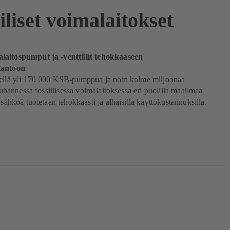
iliset voimalaitokset
aitospumput ja -venttiilit tehokkaaseen
tantoon
kellä yli 170 000 KSB-pumppua ja noin kolme miljoonaa
 tuhannessa fossiilisessa voimalaitoksessa eri puolilla maailmaa
 sähköä tuotetaan tehokkaasti ja alhaisilla käyttökustannuksilla.