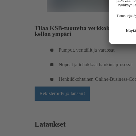
Tilaa KSB-tuotteita verkkokaupastam
kellon ympäri
Pumput, venttiilit ja varaosat
Nopeat ja tehokkaat hankintaprosessit
Henkilökohtainen Online-Business-Coc
Rekisteröidy jo tänään!
Lataukset