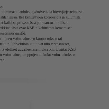
an
 toimimaan lauhde-, syöttövesi- ja höyryjärjestelmissä
tilanteissa. Itse kehitettyjen korroosiota ja kulumista
vat kaikissa prosesseissa parhaan mahdollisen
rkkinä tästä ovat KSB:n kehittämät keraamiset
kustannussäästöt.
saaminen voimalaitosten kunnostuksen tai
eluun. Palveluihin kuuluvat niin tarkastukset,
 täydelliset uudelleenasennuksetkin. Lisäksi KSB
isten voimalaitospumppujen tai koko voimalaitoksen
een.