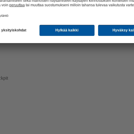
me – auki
kpit