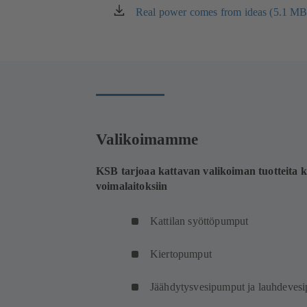
Real power comes from ideas (5.1 MB
(avautuu
uudessa
välilehdessä)
Valikoimamme
KSB tarjoaa kattavan valikoiman tuotteita ka
voimalaitoksiin
Kattilan syöttöpumput
Kiertopumput
Jäähdytysvesipumput ja lauhdeves