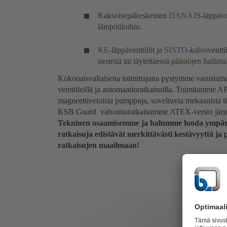
Kaksoisepäkeskeinen
DANAIS
-läppäve
lämpötiloihin.
KE
-läppäventtiilit ja
SISTO
-kalvoventtii
nesteitä tai täytettäessä päästöjen hallint
Kokonaisvaltaisena toimittajana pystymme varustamaan
venttiileillä ja automaatioratkaisuilla. Toimitamme A
magneettivetoisia pumppuja, soveltuvia mekaanisia tii
KSB Guard valvontaratkaisumme ATEX-versio järjes
Tekninen osaamisemme ja halumme luoda ympäristöy
ratkaisuja edistävät merkittävästi kestävyyttä ja
ratkaisujen maailmaan!