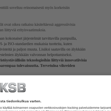
nttiili soveltuu erinomaisesti myös korkeisiin
lit ovat oikea ratkaisu käsiteltäessä aggressiivisia
aan liittyviä erityisvaatimuksia.
 kokonaiset järjestelmät tarvittavilla pumpuilla,
PI- ja ISO-standardien mukaisia tuotteita, kuten
visteitä ja paljon muuta. Lisäksi saatavilla on älykkään
telmien älykkään valvonnan helpottamiseksi.
stävällisiin teknologioihin liittyviä innovatiivisia
 parempaa tulevaisuutta. Tervetuloa vihreiden