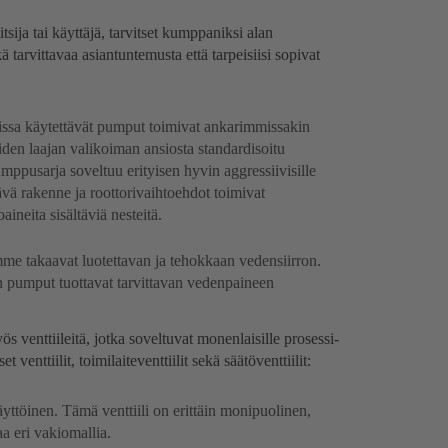
itsija tai käyttäjä, tarvitset kumppaniksi alan
 tarvittavaa asiantuntemusta että tarpeisiisi sopivat
eissa käytettävät pumput toimivat ankarimmissakin
oiden laajan valikoiman ansiosta standardisoitu
mppusarja soveltuu erityisen hyvin aggressiivisille
vä rakenne ja roottorivaihtoehdot toimivat
aineita sisältäviä nesteitä.
e takaavat luotettavan ja tehokkaan vedensiirron.
n pumput tuottavat tarvittavan vedenpaineen
enttiileitä, jotka soveltuvat monenlaisille prosessi-
 venttiilit, toimilaiteventtiilit sekä säätöventtiilit:
äyttöinen. Tämä venttiili on erittäin monipuolinen,
aa eri vakiomallia.