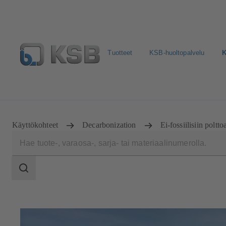
Tuotteet
KSB-huoltopalvelu
K
Valitse pumput ja venttiilit
Konfiguroi tuote
Sosiaali
Käyttökohteet
Decarbonization
Ei-fossiilisiin poltto
Haun
laajuus
Haun
laajuus