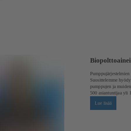
Biopolttoainei
Pumppujärjestelmien m
Suosittelemme hyödyn
pumppujen ja muiden py
500 asiantuntijaa yl
Lue lisää