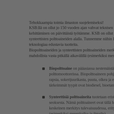
Tehokkaampia toimia ilmaston suojelemiseksi!
KSB:llä on ollut jo 150 vuoden ajan vahvat teknisen i
kehittäminen on päivittäistä työtämme. KSB on ollut 
synteettisten polttoaineiden alalla. Tunnemme niihin li
teknologiaa edustavia tuotteita.
Biopolttoaineiden ja synteettisten polttoaineiden merki
mahdollista vasta pitkällä aikavälillä (esimerkiksi me
Biopolttoaine
on pääasiassa nestemäistä 
polttomoottoreissa. Biopolttoaineen pohj
rapsia, sokerijuurikasta, puuta, olkea ja 
tärkeimmät tyypit ovat biodiesel, bioetano
Synteettisiä polttoaineita
tuotetaan eris
seoksesta. Nämä polttoaineet ovat tällä h
keskeinen merkitys tulevaisuudessa, erity
(esimerkiksi merenkulku ja ilmailu).