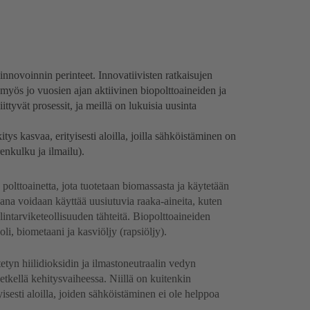
nnovoinnin perinteet. Innovatiivisten ratkaisujen
myös jo vuosien ajan aktiivinen biopolttoaineiden ja
ittyvät prosessit, ja meillä on lukuisia uusinta
tys kasvaa, erityisesti aloilla, joilla sähköistäminen on
renkulku ja ilmailu).
polttoainetta, jota tuotetaan biomassasta ja käytetään
ana voidaan käyttää uusiutuvia raaka-aineita, kuten
elintarviketeollisuuden tähteitä. Biopolttoaineiden
li, biometaani ja kasviöljy (rapsiöljy).
tetyn hiilidioksidin ja ilmastoneutraalin vedyn
etkellä kehitysvaiheessa. Niillä on kuitenkin
isesti aloilla, joiden sähköistäminen ei ole helppoa