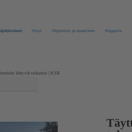
äyttökohteet
Yritys
Ohjelmisto ja osaaminen
Magazine
nen media
aineisiin liittyvät ratkaisut | KSB
Täyt