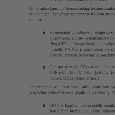
Olitpa sitten konsultti, lisenssinantaja, tekninen urako
asiantuntijan, joka ymmärtää tarpeesi. KSB:llä on sekä
tuotteet:
Fermentointi- ja vaihtoesteröintiprosess
olosuhteissa. Tiiviste- ja materiaaliversi
MegaCPK
- ja
Magnochem
-kemikaalipu
nesteille.
KWP
-sarjamme kulutusta kestä
prosessivaiheissa, joissa käsitellään kiinto
Oheisprosesseissa
ETA
-sarjan pumppumm
KSB:n
Movitec
-,
Multitec
- ja
HG
-sarja
monivaiherakenteensa ansiosta.
Laajan pumppuvalikoimamme lisäksi toimitamme myös v
ja syöttönesteille. Esimerkkejä näistä ovat käsikäyttöiset
ISORIA
-läppäventtiili on todella monik
sillä siitä on saatavilla yli kolme miljoon