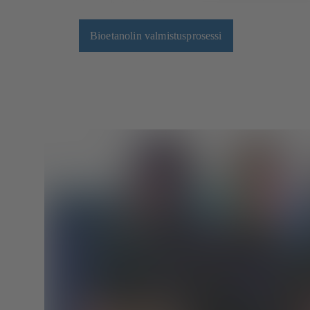
Bioetanolin valmistusprosessi