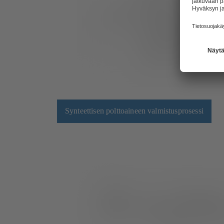
Synteettisen polttoaineen valmistusprosessi