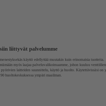
siin liittyvät palvelumme
enestyksekäs käyttö edellyttää muutakin kuin erinomaisia tuotteita.
tämään myös laajaa palveluvalikoimaamme, johon kuuluu venttiilien
örivien laitteiden suunnittelu, käyttö ja huolto. Käytettävissäsi on y
i 190 huoltokeskuksessa ympäri maailman.