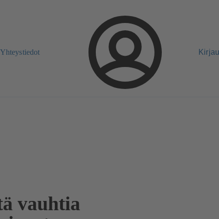
Yhteystiedot
Kirja
tä vauhtia