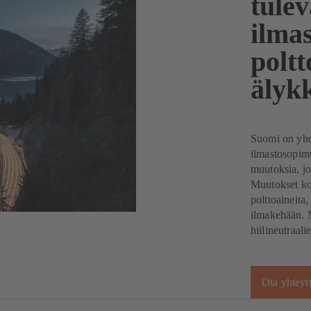
tulev
ilma
poltt
älykk
Suomi on yhd
ilmastosopimu
muutoksia, jo
Muutokset kos
polttoaineita,
ilmakehään. N
hiilineutraali
Ota yhteyt