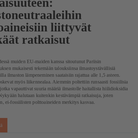
aisuuteen:
stoneutraaleihin
oaineisiin liittyvät
äät ratkaisut
essä muiden EU-maiden kanssa sitoutunut Pariisin
ksen mukaisesti tekemään talouksiinsa ilmastoystävällisiä
illa ilmaston lämpeneminen saataisiin rajattua alle 1,5 asteen.
kevat myös liikennealaa. Aiemmin poltettiin runsaasti fossiilisia
 jotka vapauttivat suuria määriä ilmastolle haitallista hiilidioksidia
ykyään halutaan kuitenkin kestävämpiä ratkaisuja, joten
en, ei-fossiilisten polttoaineiden merkitys kasvaa.
tä